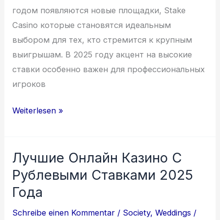
годом появляются новые площадки, Stake
Casino которые становятся идеальным
выбором для тех, кто стремится к крупным
выигрышам. В 2025 году акцент на высокие
ставки особенно важен для профессиональных
игроков
Лучшие
Weiterlesen »
клубы
для
Лучшие Онлайн Казино С
высоких
ставок
Рублевыми Ставками 2025
в
Года
виртуальных
Schreibe einen Kommentar
/
Society, Weddings
/
казино