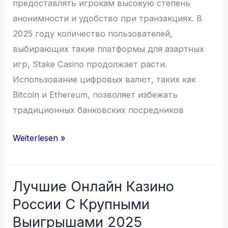
предоставлять игрокам высокую степень
анонимности и удобство при транзакциях. В
2025 году количество пользователей,
выбирающих такие платформы для азартных
игр, Stake Casino продолжает расти.
Использование цифровых валют, таких как
Bitcoin и Ethereum, позволяет избежать
традиционных банковских посредников
Обзор
Weiterlesen »
лучших
криптовалютных
Лучшие Онлайн Казино
казино
для
России С Крупными
игры
Выигрышами 2025