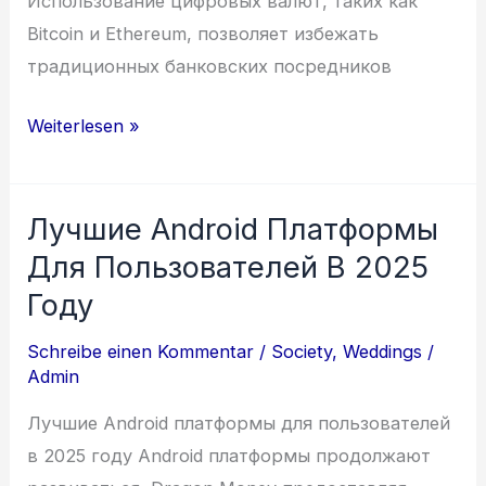
Использование цифровых валют, таких как
Bitcoin и Ethereum, позволяет избежать
традиционных банковских посредников
Обзор
Weiterlesen »
лучших
криптовалютных
Лучшие Android Платформы
казино
для
Для Пользователей В 2025
игры
Году
в
Schreibe einen Kommentar
/
Society, Weddings
/
2025
Admin
году
Лучшие Android платформы для пользователей
в 2025 году Android платформы продолжают