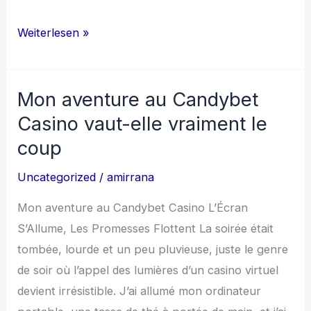
Wonderful_physics_powers_plinko_payouts_and_captiva
Weiterlesen »
Mon aventure au Candybet
Casino vaut-elle vraiment le
coup
Uncategorized
/
amirrana
Mon aventure au Candybet Casino L’Écran
S’Allume, Les Promesses Flottent La soirée était
tombée, lourde et un peu pluvieuse, juste le genre
de soir où l’appel des lumières d’un casino virtuel
devient irrésistible. J’ai allumé mon ordinateur