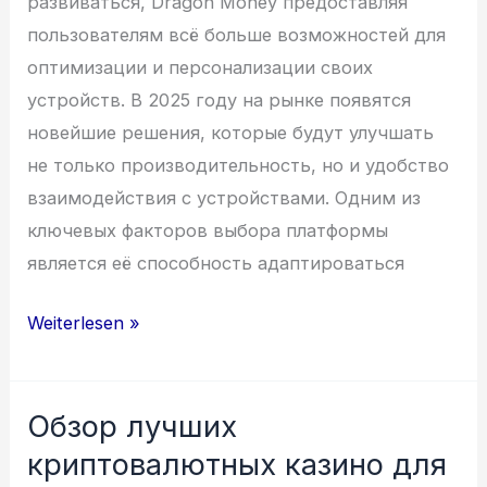
развиваться, Dragon Money предоставляя
пользователям всё больше возможностей для
оптимизации и персонализации своих
устройств. В 2025 году на рынке появятся
новейшие решения, которые будут улучшать
не только производительность, но и удобство
взаимодействия с устройствами. Одним из
ключевых факторов выбора платформы
является её способность адаптироваться
Лучшие
Weiterlesen »
Android
Платформы
Обзор лучших
Для
Пользователей
криптовалютных казино для
В