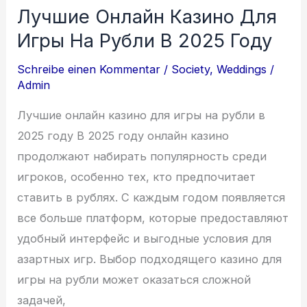
Лучшие Онлайн Казино Для
С
Рублевыми
Игры На Рубли В 2025 Году
Ставками
Schreibe einen Kommentar
/
Society, Weddings
/
2025
Admin
Года
Лучшие онлайн казино для игры на рубли в
2025 году В 2025 году онлайн казино
продолжают набирать популярность среди
игроков, особенно тех, кто предпочитает
ставить в рублях. С каждым годом появляется
все больше платформ, которые предоставляют
удобный интерфейс и выгодные условия для
азартных игр. Выбор подходящего казино для
игры на рубли может оказаться сложной
задачей,