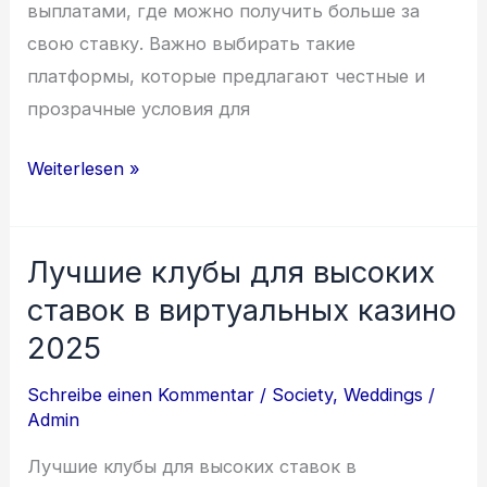
выплатами, где можно получить больше за
свою ставку. Важно выбирать такие
платформы, которые предлагают честные и
прозрачные условия для
Лучшие
Weiterlesen »
Онлайн
Казино
Лучшие клубы для высоких
С
Высокими
ставок в виртуальных казино
Выплатами
2025
В
Schreibe einen Kommentar
/
Society, Weddings
/
2025
Admin
Году
Лучшие клубы для высоких ставок в