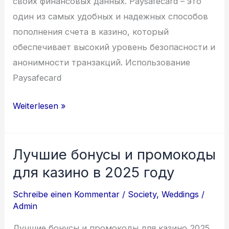
своих финансовых данных. Paysafecard – это
один из самых удобных и надежных способов
пополнения счета в казино, который
обеспечивает высокий уровень безопасности и
анонимности транзакций. Использование
Paysafecard
Лучшие
Weiterlesen »
Онлайн
Казино
Лучшие бонусы и промокоды
С
Paysafecard
для казино в 2025 году
Для
Schreibe einen Kommentar
/
Society, Weddings
/
Безопасных
Admin
Ставок
Лучшие бонусы и промокоды для казино 2025