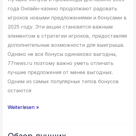
года Онлайн-казино продолжают радовать
игроков новыми предложениями и бонусами в
2025 году. Эти акции становятся важным
элементом в стратегии игроков, предоставляя
дополнительные возможности для выигрыша.
Однако не все бонусы одинаково выгодны,
77news.ru поэтому важно уметь отличать
лучшие предложения от менее выгодных.
Одним из самых популярных типов бонусов
остаются
Лучшие
Weiterlesen »
бонусы
и
промокоды