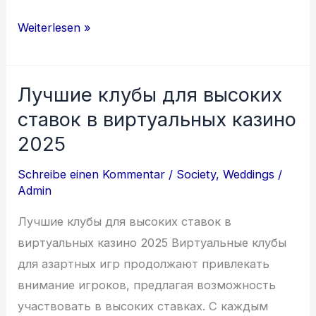
Основные
Weiterlesen »
Тенденции
Мобильной
Лучшие клубы для высоких
Разработки
Ios
ставок в виртуальных казино
В
2025
2025
Schreibe einen Kommentar
/
Society, Weddings
/
Году
Admin
Лучшие клубы для высоких ставок в
виртуальных казино 2025 Виртуальные клубы
для азартных игр продолжают привлекать
внимание игроков, предлагая возможность
участвовать в высоких ставках. С каждым