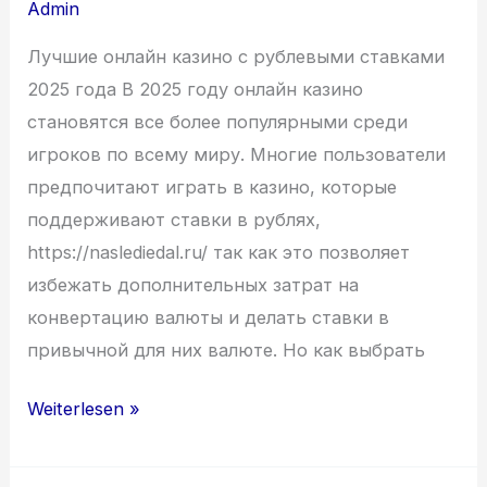
Admin
2025
Лучшие онлайн казино с рублевыми ставками
2025 года В 2025 году онлайн казино
становятся все более популярными среди
игроков по всему миру. Многие пользователи
предпочитают играть в казино, которые
поддерживают ставки в рублях,
https://naslediedal.ru/ так как это позволяет
избежать дополнительных затрат на
конвертацию валюты и делать ставки в
привычной для них валюте. Но как выбрать
Лучшие
Weiterlesen »
Онлайн
Казино