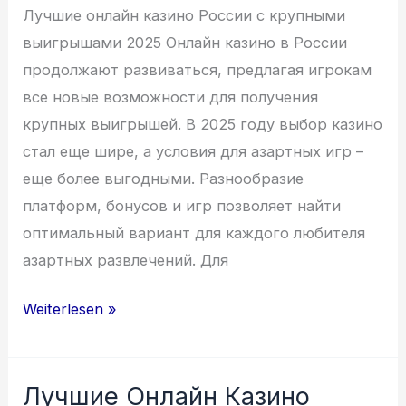
Лучшие онлайн казино России с крупными
выигрышами 2025 Онлайн казино в России
продолжают развиваться, предлагая игрокам
все новые возможности для получения
крупных выигрышей. В 2025 году выбор казино
стал еще шире, а условия для азартных игр –
еще более выгодными. Разнообразие
платформ, бонусов и игр позволяет найти
оптимальный вариант для каждого любителя
азартных развлечений. Для
Лучшие
Weiterlesen »
Онлайн
Казино
Лучшие Онлайн Казино
России