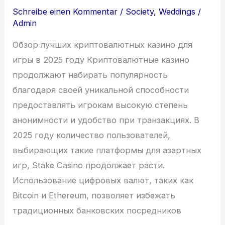
Schreibe einen Kommentar
/
Society, Weddings
/
Года
Admin
Обзор лучших криптовалютных казино для
игры в 2025 году Криптовалютные казино
продолжают набирать популярность
благодаря своей уникальной способности
предоставлять игрокам высокую степень
анонимности и удобство при транзакциях. В
2025 году количество пользователей,
выбирающих такие платформы для азартных
игр, Stake Casino продолжает расти.
Использование цифровых валют, таких как
Bitcoin и Ethereum, позволяет избежать
традиционных банковских посредников