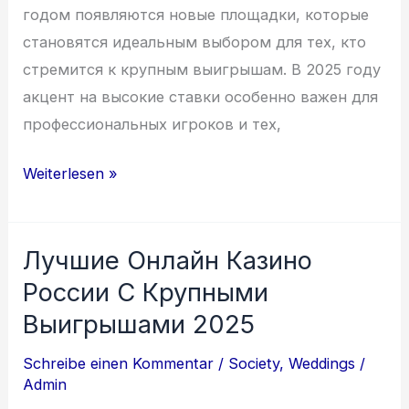
годом появляются новые площадки, которые
становятся идеальным выбором для тех, кто
стремится к крупным выигрышам. В 2025 году
акцент на высокие ставки особенно важен для
профессиональных игроков и тех,
Лучшие
Weiterlesen »
клубы
для
Лучшие Онлайн Казино
высоких
ставок
России С Крупными
в
Выигрышами 2025
виртуальных
Schreibe einen Kommentar
/
Society, Weddings
/
казино
Admin
2025