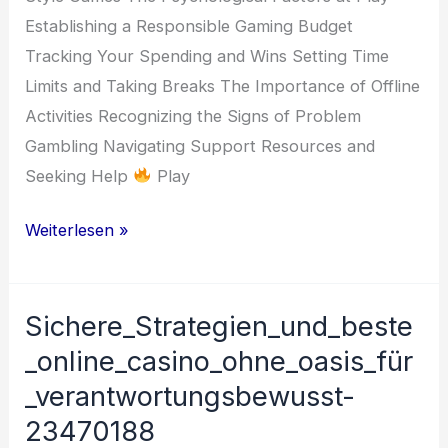
Establishing a Responsible Gaming Budget
Tracking Your Spending and Wins Setting Time
Limits and Taking Breaks The Importance of Offline
Activities Recognizing the Signs of Problem
Gambling Navigating Support Resources and
Seeking Help
Play
Confidence
Weiterlesen »
building
with
Sichere_Strategien_und_beste
https://the-
crash-
_online_casino_ohne_oasis_für
casino.ca
_verantwortungsbewusst-
and
23470188
responsible