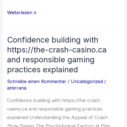
Лучшие
Weiterlesen »
Онлайн
Казино
Confidence building with
Для
Игры
https://the-crash-casino.ca
На
and responsible gaming
Рубли
practices explained
В
2025
Schreibe einen Kommentar
/
Uncategorized
/
amirrana
Году
Confidence building with https://the-crash-
casino.ca and responsible gaming practices
explained Understanding the Appeal of Crash-
Style Games The Psychological Factors at Play