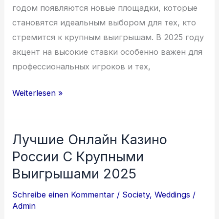
годом появляются новые площадки, которые
становятся идеальным выбором для тех, кто
стремится к крупным выигрышам. В 2025 году
акцент на высокие ставки особенно важен для
профессиональных игроков и тех,
Лучшие
Weiterlesen »
клубы
для
Лучшие Онлайн Казино
высоких
ставок
России С Крупными
в
Выигрышами 2025
виртуальных
Schreibe einen Kommentar
/
Society, Weddings
/
казино
Admin
2025