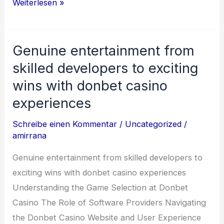
Sichere_Strategien_und_beste_online_casino_ohne_oas
Weiterlesen »
23470188
Genuine entertainment from
skilled developers to exciting
wins with donbet casino
experiences
Schreibe einen Kommentar
/
Uncategorized
/
amirrana
Genuine entertainment from skilled developers to
exciting wins with donbet casino experiences
Understanding the Game Selection at Donbet
Casino The Role of Software Providers Navigating
the Donbet Casino Website and User Experience