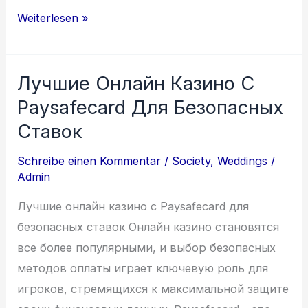
Обзор
Weiterlesen »
лучших
криптовалютных
Лучшие Онлайн Казино С
казино
для
Paysafecard Для Безопасных
игры
Ставок
в
Schreibe einen Kommentar
/
Society, Weddings
/
2025
Admin
году
Лучшие онлайн казино с Paysafecard для
безопасных ставок Онлайн казино становятся
все более популярными, и выбор безопасных
методов оплаты играет ключевую роль для
игроков, стремящихся к максимальной защите