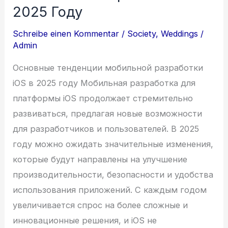
в
2025 Году
виртуальных
Schreibe einen Kommentar
/
Society, Weddings
/
казино
Admin
2025
Основные тенденции мобильной разработки
iOS в 2025 году Мобильная разработка для
платформы iOS продолжает стремительно
развиваться, предлагая новые возможности
для разработчиков и пользователей. В 2025
году можно ожидать значительные изменения,
которые будут направлены на улучшение
производительности, безопасности и удобства
использования приложений. С каждым годом
увеличивается спрос на более сложные и
инновационные решения, и iOS не