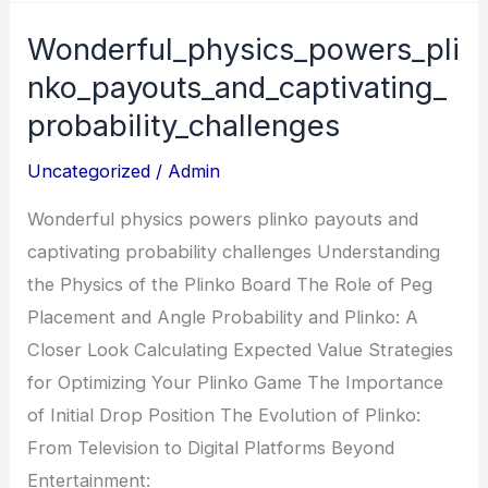
416072
casino
Wonderful_physics_powers_pli
experiences
nko_payouts_and_captivating_
probability_challenges
Uncategorized
/
Admin
Wonderful physics powers plinko payouts and
captivating probability challenges Understanding
the Physics of the Plinko Board The Role of Peg
Placement and Angle Probability and Plinko: A
Closer Look Calculating Expected Value Strategies
for Optimizing Your Plinko Game The Importance
of Initial Drop Position The Evolution of Plinko:
From Television to Digital Platforms Beyond
Entertainment: