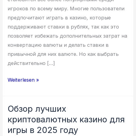
игроков по всему миру. Многие пользователи
предпочитают играть в казино, которые
поддерживают ставки в рублях, так как это
позволяет избежать дополнительных затрат на
конвертацию валюты и делать ставки в
привычной для них валюте. Но как выбрать
действительно […]
Лучшие
Weiterlesen »
Онлайн
Казино
Обзор лучших
С
Рублевыми
криптовалютных казино для
Ставками
игры в 2025 году
2025