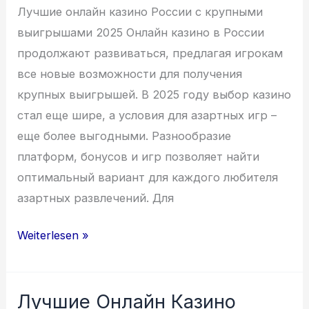
Лучшие онлайн казино России с крупными
выигрышами 2025 Онлайн казино в России
продолжают развиваться, предлагая игрокам
все новые возможности для получения
крупных выигрышей. В 2025 году выбор казино
стал еще шире, а условия для азартных игр –
еще более выгодными. Разнообразие
платформ, бонусов и игр позволяет найти
оптимальный вариант для каждого любителя
азартных развлечений. Для
Лучшие
Weiterlesen »
Онлайн
Казино
Лучшие Онлайн Казино
России