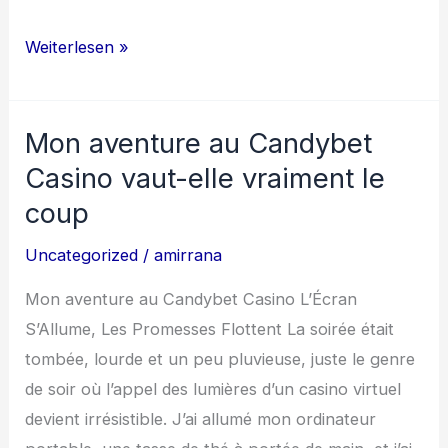
Wonderful_physics_powers_plinko_payouts_and_captiva
Weiterlesen »
Mon aventure au Candybet
Casino vaut-elle vraiment le
coup
Uncategorized
/
amirrana
Mon aventure au Candybet Casino L’Écran
S’Allume, Les Promesses Flottent La soirée était
tombée, lourde et un peu pluvieuse, juste le genre
de soir où l’appel des lumières d’un casino virtuel
devient irrésistible. J’ai allumé mon ordinateur