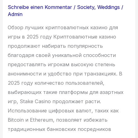
Schreibe einen Kommentar
/
Society, Weddings
/
Года
Admin
Обзор лучших криптовалютных казино для
игры в 2025 году Криптовалютные казино
продолжают набирать популярность
благодаря своей уникальной способности
предоставлять игрокам высокую степень
анонимности и удобство при транзакциях. В
2025 году количество пользователей,
выбирающих такие платформы для азартных
игр, Stake Casino продолжает расти.
Использование цифровых валют, таких как
Bitcoin и Ethereum, позволяет избежать
традиционных банковских посредников