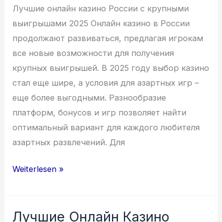
Лучшие онлайн казино России с крупными
выигрышами 2025 Онлайн казино в России
продолжают развиваться, предлагая игрокам
все новые возможности для получения
крупных выигрышей. В 2025 году выбор казино
стал еще шире, а условия для азартных игр –
еще более выгодными. Разнообразие
платформ, бонусов и игр позволяет найти
оптимальный вариант для каждого любителя
азартных развлечений. Для
Лучшие
Weiterlesen »
Онлайн
Казино
Лучшие Онлайн Казино
России