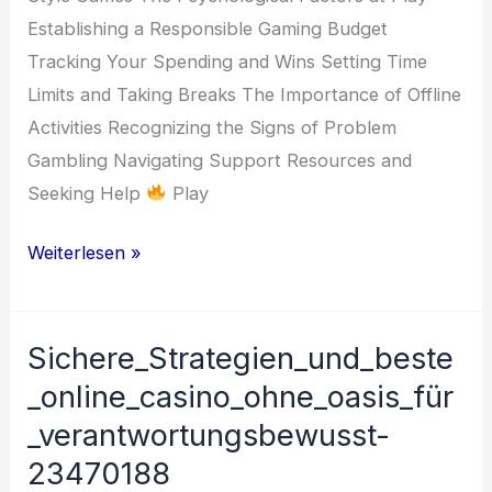
Establishing a Responsible Gaming Budget
Tracking Your Spending and Wins Setting Time
Limits and Taking Breaks The Importance of Offline
Activities Recognizing the Signs of Problem
Gambling Navigating Support Resources and
Seeking Help
Play
Confidence
Weiterlesen »
building
with
Sichere_Strategien_und_beste
https://the-
crash-
_online_casino_ohne_oasis_für
casino.ca
_verantwortungsbewusst-
and
23470188
responsible