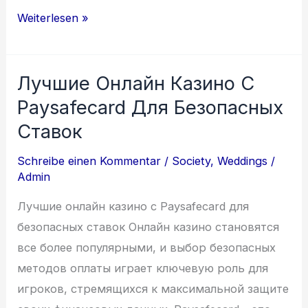
Обзор
Weiterlesen »
лучших
криптовалютных
Лучшие Онлайн Казино С
казино
для
Paysafecard Для Безопасных
игры
Ставок
в
Schreibe einen Kommentar
/
Society, Weddings
/
2025
Admin
году
Лучшие онлайн казино с Paysafecard для
безопасных ставок Онлайн казино становятся
все более популярными, и выбор безопасных
методов оплаты играет ключевую роль для
игроков, стремящихся к максимальной защите