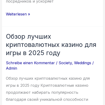
посредников и ускоряет
Обзор
Weiterlesen »
лучших
криптовалютных
Обзор лучших
казино
для
криптовалютных казино для
игры
игры в 2025 году
в
Schreibe einen Kommentar
/
Society, Weddings
/
2025
Admin
году
Обзор лучших криптовалютных казино для
игры в 2025 году Криптовалютные казино
продолжают набирать популярность
благодаря своей уникальной способности