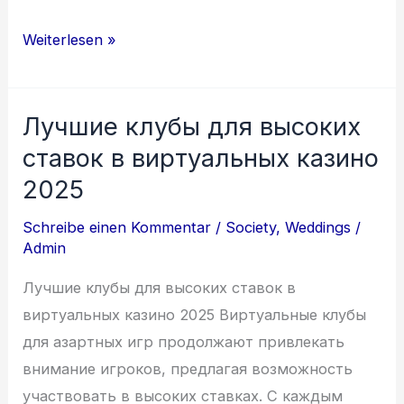
Лучшие
Weiterlesen »
Онлайн
Казино
Лучшие клубы для высоких
России
С
ставок в виртуальных казино
Крупными
2025
Выигрышами
Schreibe einen Kommentar
/
Society, Weddings
/
2025
Admin
Лучшие клубы для высоких ставок в
виртуальных казино 2025 Виртуальные клубы
для азартных игр продолжают привлекать
внимание игроков, предлагая возможность
участвовать в высоких ставках. С каждым