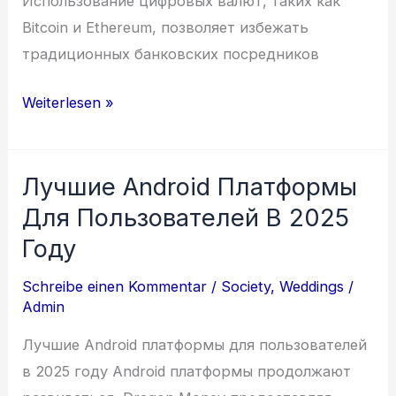
Использование цифровых валют, таких как
Bitcoin и Ethereum, позволяет избежать
традиционных банковских посредников
Обзор
Weiterlesen »
лучших
криптовалютных
Лучшие Android Платформы
казино
для
Для Пользователей В 2025
игры
Году
в
Schreibe einen Kommentar
/
Society, Weddings
/
2025
Admin
году
Лучшие Android платформы для пользователей
в 2025 году Android платформы продолжают