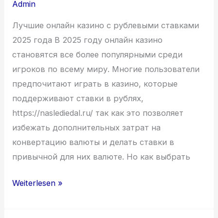
Admin
2025
Лучшие онлайн казино с рублевыми ставками
2025 года В 2025 году онлайн казино
становятся все более популярными среди
игроков по всему миру. Многие пользователи
предпочитают играть в казино, которые
поддерживают ставки в рублях,
https://naslediedal.ru/ так как это позволяет
избежать дополнительных затрат на
конвертацию валюты и делать ставки в
привычной для них валюте. Но как выбрать
Лучшие
Weiterlesen »
Онлайн
Казино