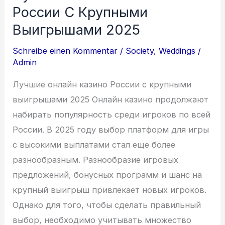
С
России С Крупными
Крупными
Выигрышами 2025
Выигрышами
Schreibe einen Kommentar
/
Society, Weddings
/
2025
Admin
Лучшие онлайн казино России с крупными
выигрышами 2025 Онлайн казино продолжают
набирать популярность среди игроков по всей
России. В 2025 году выбор платформ для игры
с высокими выплатами стал еще более
разнообразным. Разнообразие игровых
предложений, бонусных программ и шанс на
крупный выигрыш привлекает новых игроков.
Однако для того, чтобы сделать правильный
выбор, необходимо учитывать множество