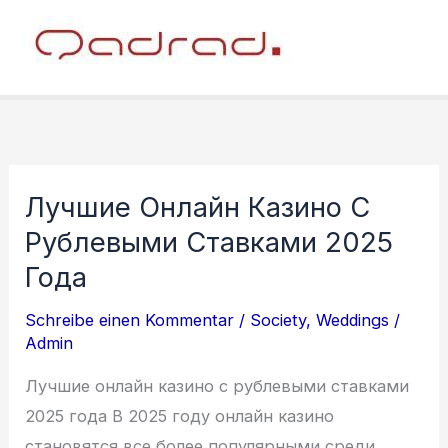
Zum
Inhalt
springen
Лучшие Онлайн Казино С
Рублевыми Ставками 2025
Года
Schreibe einen Kommentar
/
Society, Weddings
/
Admin
Лучшие онлайн казино с рублевыми ставками
2025 года В 2025 году онлайн казино
становятся все более популярными среди