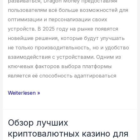
развиваться, Dragon Money предоставляя
пользователям всё больше возможностей для
оптимизации и персонализации своих
устройств. В 2025 году на рынке появятся
новейшие решения, которые будут улучшать
не только производительность, но и удобство
взаимодействия с устройствами. Одним из
ключевых факторов выбора платформы
является её способность адаптироваться
Лучшие
Weiterlesen »
Android
Платформы
Обзор лучших
Для
Пользователей
криптовалютных казино для
В