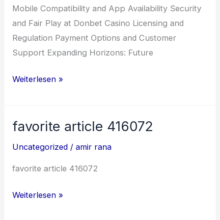
Mobile Compatibility and App Availability Security
and Fair Play at Donbet Casino Licensing and
Regulation Payment Options and Customer
Support Expanding Horizons: Future
Genuine
Weiterlesen »
entertainment
from
favorite article 416072
skilled
developers
Uncategorized
/
amir rana
to
exciting
favorite article 416072
wins
favorite
Weiterlesen »
with
article
donbet