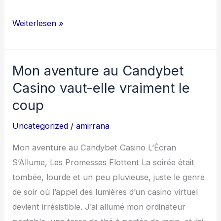
Wonderful_physics_powers_plinko_payouts_and_captiva
Weiterlesen »
Mon aventure au Candybet
Casino vaut-elle vraiment le
coup
Uncategorized
/
amirrana
Mon aventure au Candybet Casino L’Écran
S’Allume, Les Promesses Flottent La soirée était
tombée, lourde et un peu pluvieuse, juste le genre
de soir où l’appel des lumières d’un casino virtuel
devient irrésistible. J’ai allumé mon ordinateur