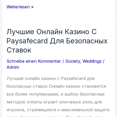
Обзор
Weiterlesen »
лучших
криптовалютных
Лучшие Онлайн Казино С
казино
для
Paysafecard Для Безопасных
игры
Ставок
в
Schreibe einen Kommentar
/
Society, Weddings
/
2025
Admin
году
Лучшие онлайн казино с Paysafecard для
безопасных ставок Онлайн казино становятся
все более популярными, и выбор безопасных
методов оплаты играет ключевую роль для
игроков, стремящихся к максимальной защите