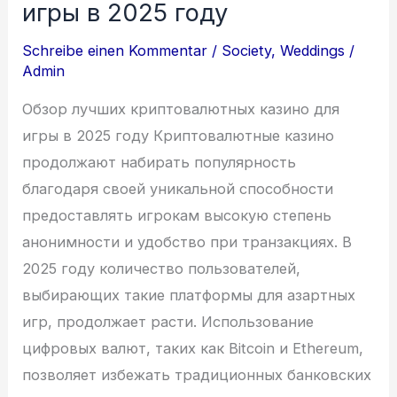
игры в 2025 году
2025
Schreibe einen Kommentar
/
Society, Weddings
/
Году
Admin
Обзор лучших криптовалютных казино для
игры в 2025 году Криптовалютные казино
продолжают набирать популярность
благодаря своей уникальной способности
предоставлять игрокам высокую степень
анонимности и удобство при транзакциях. В
2025 году количество пользователей,
выбирающих такие платформы для азартных
игр, продолжает расти. Использование
цифровых валют, таких как Bitcoin и Ethereum,
позволяет избежать традиционных банковских