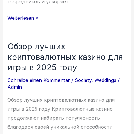
посредников и ускоряет
Обзор
Weiterlesen »
лучших
криптовалютных
Обзор лучших
казино
для
криптовалютных казино для
игры
игры в 2025 году
в
Schreibe einen Kommentar
/
Society, Weddings
/
2025
Admin
году
Обзор лучших криптовалютных казино для
игры в 2025 году Криптовалютные казино
продолжают набирать популярность
благодаря своей уникальной способности