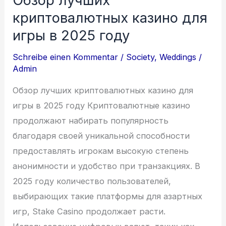
Обзор лучших
для
криптовалютных казино для
казино
игры в 2025 году
в
Schreibe einen Kommentar
/
Society, Weddings
/
2025
Admin
году
Обзор лучших криптовалютных казино для
игры в 2025 году Криптовалютные казино
продолжают набирать популярность
благодаря своей уникальной способности
предоставлять игрокам высокую степень
анонимности и удобство при транзакциях. В
2025 году количество пользователей,
выбирающих такие платформы для азартных
игр, Stake Casino продолжает расти.