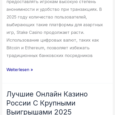
предоставлять игрокам высокую степень
анонимности и удобство при транзакциях. В
2025 году количество пользователей,
выбирающих такие платформы для азартных
игр, Stake Casino продолжает расти.
Использование цифровых валют, таких как
Bitcoin и Ethereum, позволяет избежать
традиционных банковских посредников
Обзор
Weiterlesen »
лучших
криптовалютных
Лучшие Онлайн Казино
казино
для
России С Крупными
игры
Выигрышами 2025