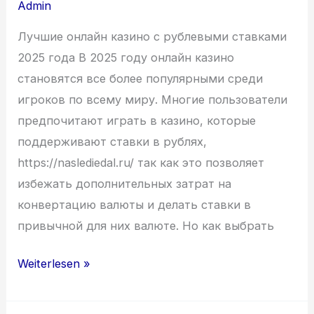
Admin
2025
Лучшие онлайн казино с рублевыми ставками
2025 года В 2025 году онлайн казино
становятся все более популярными среди
игроков по всему миру. Многие пользователи
предпочитают играть в казино, которые
поддерживают ставки в рублях,
https://naslediedal.ru/ так как это позволяет
избежать дополнительных затрат на
конвертацию валюты и делать ставки в
привычной для них валюте. Но как выбрать
Лучшие
Weiterlesen »
Онлайн
Казино