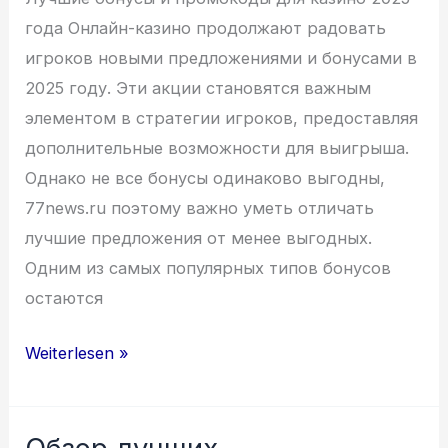
года Онлайн-казино продолжают радовать
игроков новыми предложениями и бонусами в
2025 году. Эти акции становятся важным
элементом в стратегии игроков, предоставляя
дополнительные возможности для выигрыша.
Однако не все бонусы одинаково выгодны,
77news.ru поэтому важно уметь отличать
лучшие предложения от менее выгодных.
Одним из самых популярных типов бонусов
остаются
Лучшие
Weiterlesen »
бонусы
и
промокоды