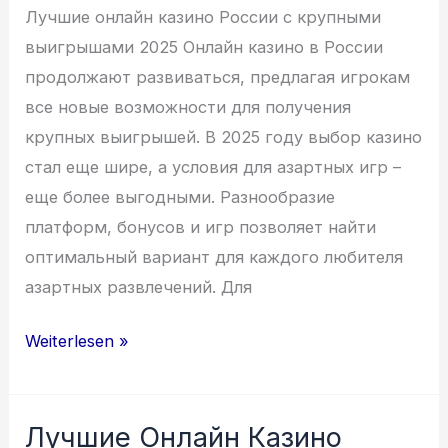
Лучшие онлайн казино России с крупными
выигрышами 2025 Онлайн казино в России
продолжают развиваться, предлагая игрокам
все новые возможности для получения
крупных выигрышей. В 2025 году выбор казино
стал еще шире, а условия для азартных игр –
еще более выгодными. Разнообразие
платформ, бонусов и игр позволяет найти
оптимальный вариант для каждого любителя
азартных развлечений. Для
Лучшие
Weiterlesen »
Онлайн
Казино
Лучшие Онлайн Казино
России