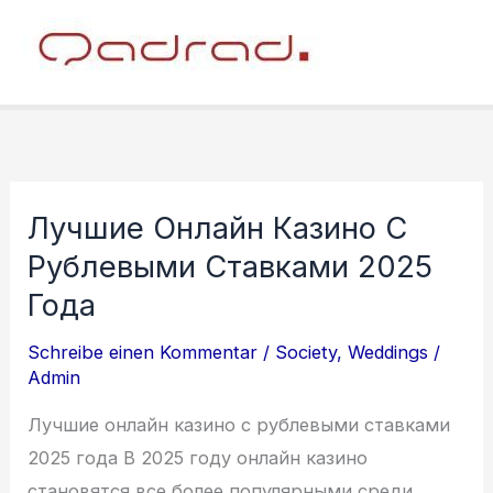
Zum
Inhalt
springen
Лучшие Онлайн Казино С
Рублевыми Ставками 2025
Года
Schreibe einen Kommentar
/
Society, Weddings
/
Admin
Лучшие онлайн казино с рублевыми ставками
2025 года В 2025 году онлайн казино
становятся все более популярными среди