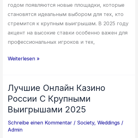
годом появляются новые площадки, которые
становятся идеальным выбором для тех, кто
стремится к крупным выигрышам. В 2025 году
акцент на высокие ставки особенно важен для
профессиональных игроков и тех,
Лучшие
Weiterlesen »
клубы
для
Лучшие Онлайн Казино
высоких
ставок
России С Крупными
в
Выигрышами 2025
виртуальных
Schreibe einen Kommentar
/
Society, Weddings
/
казино
Admin
2025