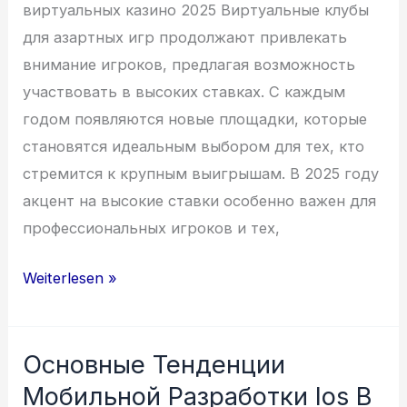
виртуальных казино 2025 Виртуальные клубы
для азартных игр продолжают привлекать
внимание игроков, предлагая возможность
участвовать в высоких ставках. С каждым
годом появляются новые площадки, которые
становятся идеальным выбором для тех, кто
стремится к крупным выигрышам. В 2025 году
акцент на высокие ставки особенно важен для
профессиональных игроков и тех,
Лучшие
Weiterlesen »
клубы
для
Основные Тенденции
высоких
ставок
Мобильной Разработки Ios В