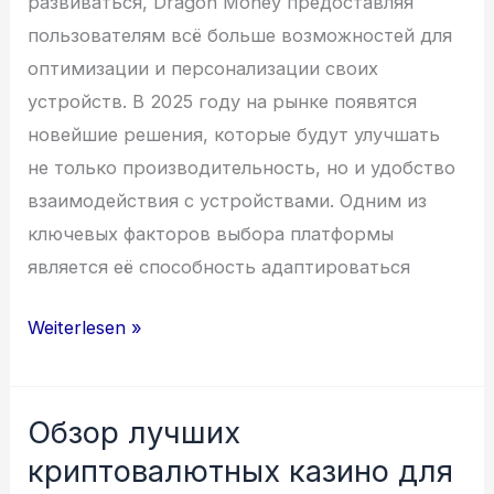
развиваться, Dragon Money предоставляя
пользователям всё больше возможностей для
оптимизации и персонализации своих
устройств. В 2025 году на рынке появятся
новейшие решения, которые будут улучшать
не только производительность, но и удобство
взаимодействия с устройствами. Одним из
ключевых факторов выбора платформы
является её способность адаптироваться
Лучшие
Weiterlesen »
Android
Платформы
Обзор лучших
Для
Пользователей
криптовалютных казино для
В