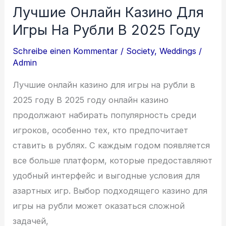
Лучшие Онлайн Казино Для
С
Рублевыми
Игры На Рубли В 2025 Году
Ставками
Schreibe einen Kommentar
/
Society, Weddings
/
2025
Admin
Года
Лучшие онлайн казино для игры на рубли в
2025 году В 2025 году онлайн казино
продолжают набирать популярность среди
игроков, особенно тех, кто предпочитает
ставить в рублях. С каждым годом появляется
все больше платформ, которые предоставляют
удобный интерфейс и выгодные условия для
азартных игр. Выбор подходящего казино для
игры на рубли может оказаться сложной
задачей,