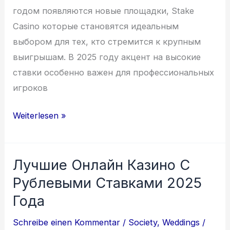
годом появляются новые площадки, Stake
Casino которые становятся идеальным
выбором для тех, кто стремится к крупным
выигрышам. В 2025 году акцент на высокие
ставки особенно важен для профессиональных
игроков
Лучшие
Weiterlesen »
клубы
для
Лучшие Онлайн Казино С
высоких
ставок
Рублевыми Ставками 2025
в
Года
виртуальных
Schreibe einen Kommentar
/
Society, Weddings
/
казино