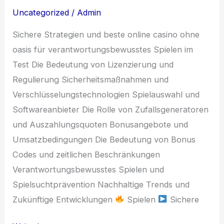
gaming
Uncategorized
/
Admin
practices
Sichere Strategien und beste online casino ohne
explained
oasis für verantwortungsbewusstes Spielen im
Test Die Bedeutung von Lizenzierung und
Regulierung Sicherheitsmaßnahmen und
Verschlüsselungstechnologien Spielauswahl und
Softwareanbieter Die Rolle von Zufallsgeneratoren
und Auszahlungsquoten Bonusangebote und
Umsatzbedingungen Die Bedeutung von Bonus
Codes und zeitlichen Beschränkungen
Verantwortungsbewusstes Spielen und
Spielsuchtprävention Nachhaltige Trends und
Zukünftige Entwicklungen
Spielen
Sichere