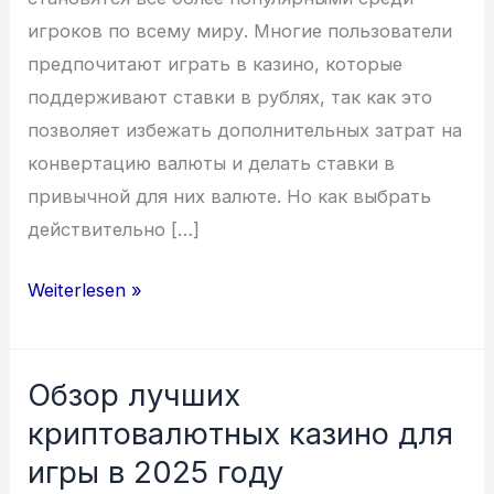
игроков по всему миру. Многие пользователи
предпочитают играть в казино, которые
поддерживают ставки в рублях, так как это
позволяет избежать дополнительных затрат на
конвертацию валюты и делать ставки в
привычной для них валюте. Но как выбрать
действительно […]
Лучшие
Weiterlesen »
Онлайн
Казино
Обзор лучших
С
Рублевыми
криптовалютных казино для
Ставками
игры в 2025 году
2025