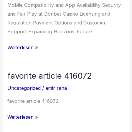
Mobile Compatibility and App Availability Security
and Fair Play at Donbet Casino Licensing and
Regulation Payment Options and Customer
Support Expanding Horizons: Future
Genuine
Weiterlesen »
entertainment
from
favorite article 416072
skilled
developers
Uncategorized
/
amir rana
to
exciting
favorite article 416072
wins
favorite
Weiterlesen »
with
article
donbet