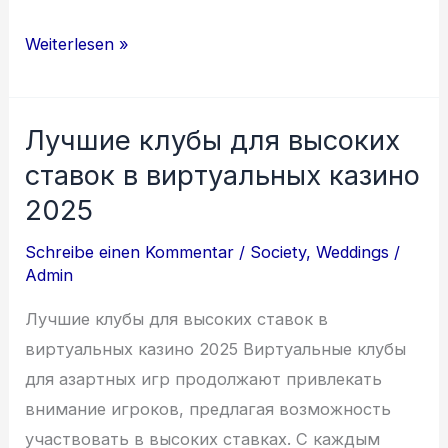
Лучшие
Weiterlesen »
Онлайн
Казино
Лучшие клубы для высоких
России
С
ставок в виртуальных казино
Крупными
2025
Выигрышами
Schreibe einen Kommentar
/
Society, Weddings
/
2025
Admin
Лучшие клубы для высоких ставок в
виртуальных казино 2025 Виртуальные клубы
для азартных игр продолжают привлекать
внимание игроков, предлагая возможность
участвовать в высоких ставках. С каждым