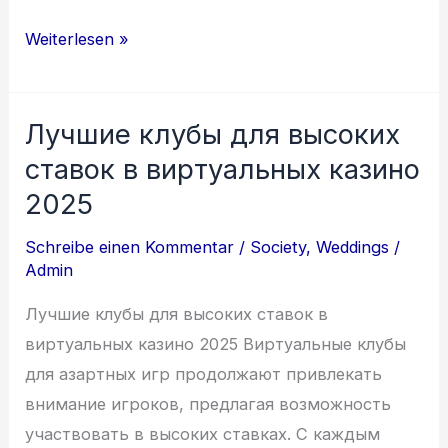
Основные
Weiterlesen »
Тенденции
Мобильной
Лучшие клубы для высоких
Разработки
Ios
ставок в виртуальных казино
В
2025
2025
Schreibe einen Kommentar
/
Society, Weddings
/
Году
Admin
Лучшие клубы для высоких ставок в
виртуальных казино 2025 Виртуальные клубы
для азартных игр продолжают привлекать
внимание игроков, предлагая возможность
участвовать в высоких ставках. С каждым