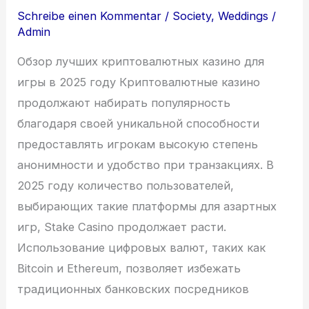
Schreibe einen Kommentar
/
Society, Weddings
/
Года
Admin
Обзор лучших криптовалютных казино для
игры в 2025 году Криптовалютные казино
продолжают набирать популярность
благодаря своей уникальной способности
предоставлять игрокам высокую степень
анонимности и удобство при транзакциях. В
2025 году количество пользователей,
выбирающих такие платформы для азартных
игр, Stake Casino продолжает расти.
Использование цифровых валют, таких как
Bitcoin и Ethereum, позволяет избежать
традиционных банковских посредников