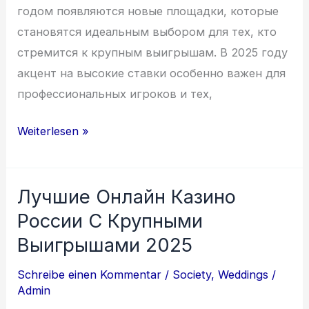
годом появляются новые площадки, которые
становятся идеальным выбором для тех, кто
стремится к крупным выигрышам. В 2025 году
акцент на высокие ставки особенно важен для
профессиональных игроков и тех,
Лучшие
Weiterlesen »
клубы
для
Лучшие Онлайн Казино
высоких
ставок
России С Крупными
в
Выигрышами 2025
виртуальных
Schreibe einen Kommentar
/
Society, Weddings
/
казино
Admin
2025