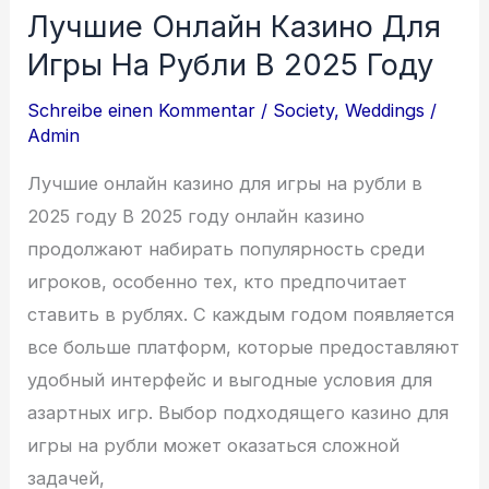
Лучшие Онлайн Казино Для
С
Рублевыми
Игры На Рубли В 2025 Году
Ставками
Schreibe einen Kommentar
/
Society, Weddings
/
2025
Admin
Года
Лучшие онлайн казино для игры на рубли в
2025 году В 2025 году онлайн казино
продолжают набирать популярность среди
игроков, особенно тех, кто предпочитает
ставить в рублях. С каждым годом появляется
все больше платформ, которые предоставляют
удобный интерфейс и выгодные условия для
азартных игр. Выбор подходящего казино для
игры на рубли может оказаться сложной
задачей,