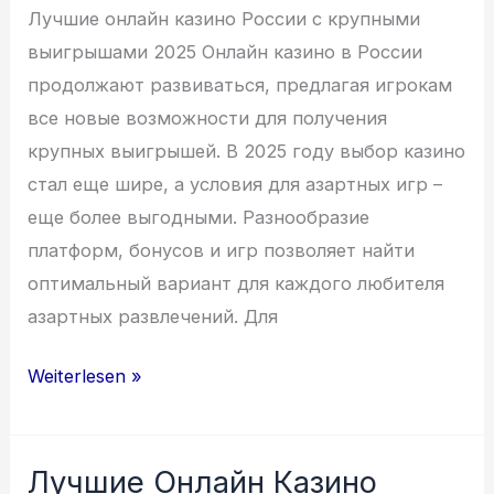
Лучшие онлайн казино России с крупными
выигрышами 2025 Онлайн казино в России
продолжают развиваться, предлагая игрокам
все новые возможности для получения
крупных выигрышей. В 2025 году выбор казино
стал еще шире, а условия для азартных игр –
еще более выгодными. Разнообразие
платформ, бонусов и игр позволяет найти
оптимальный вариант для каждого любителя
азартных развлечений. Для
Лучшие
Weiterlesen »
Онлайн
Казино
Лучшие Онлайн Казино
России