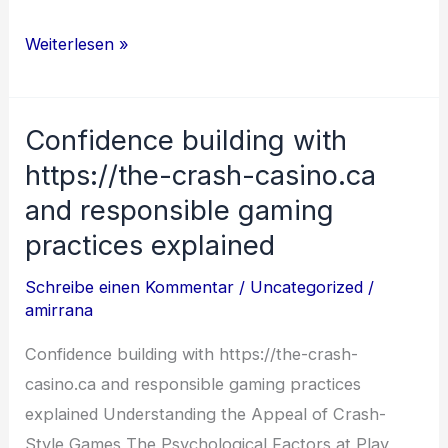
Лучшие
Weiterlesen »
Онлайн
Казино
Confidence building with
Для
Игры
https://the-crash-casino.ca
На
and responsible gaming
Рубли
practices explained
В
2025
Schreibe einen Kommentar
/
Uncategorized
/
amirrana
Году
Confidence building with https://the-crash-
casino.ca and responsible gaming practices
explained Understanding the Appeal of Crash-
Style Games The Psychological Factors at Play