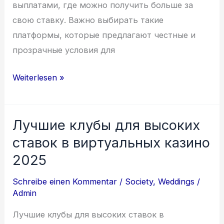
выплатами, где можно получить больше за
свою ставку. Важно выбирать такие
платформы, которые предлагают честные и
прозрачные условия для
Лучшие
Weiterlesen »
Онлайн
Казино
Лучшие клубы для высоких
С
Высокими
ставок в виртуальных казино
Выплатами
2025
В
Schreibe einen Kommentar
/
Society, Weddings
/
2025
Admin
Году
Лучшие клубы для высоких ставок в