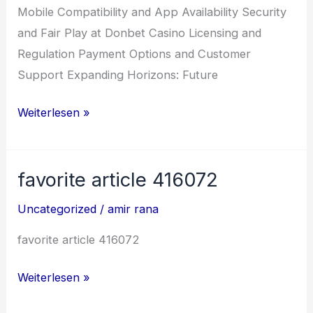
Mobile Compatibility and App Availability Security
and Fair Play at Donbet Casino Licensing and
Regulation Payment Options and Customer
Support Expanding Horizons: Future
Genuine
Weiterlesen »
entertainment
from
favorite article 416072
skilled
developers
Uncategorized
/
amir rana
to
exciting
favorite article 416072
wins
favorite
Weiterlesen »
with
article
donbet