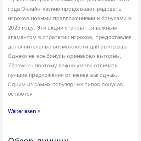
года Онлайн-казино продолжают радовать
игроков новыми предложениями и бонусами в
2025 году. Эти акции становятся важным
элементом в стратегии игроков, предоставляя
дополнительные возможности для выигрыша.
Однако не все бонусы одинаково выгодны,
77news.ru поэтому важно уметь отличать
лучшие предложения от менее выгодных.
Одним из самых популярных типов бонусов
остаются
Лучшие
Weiterlesen »
бонусы
и
промокоды