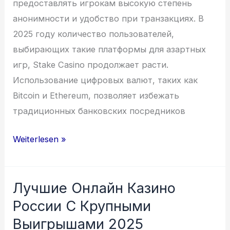
предоставлять игрокам высокую степень
анонимности и удобство при транзакциях. В
2025 году количество пользователей,
выбирающих такие платформы для азартных
игр, Stake Casino продолжает расти.
Использование цифровых валют, таких как
Bitcoin и Ethereum, позволяет избежать
традиционных банковских посредников
Обзор
Weiterlesen »
лучших
криптовалютных
Лучшие Онлайн Казино
казино
для
России С Крупными
игры
Выигрышами 2025