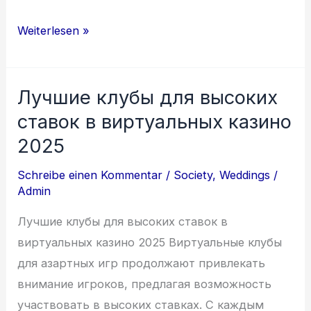
Лучшие
Weiterlesen »
Онлайн
Казино
Лучшие клубы для высоких
России
С
ставок в виртуальных казино
Крупными
2025
Выигрышами
Schreibe einen Kommentar
/
Society, Weddings
/
2025
Admin
Лучшие клубы для высоких ставок в
виртуальных казино 2025 Виртуальные клубы
для азартных игр продолжают привлекать
внимание игроков, предлагая возможность
участвовать в высоких ставках. С каждым