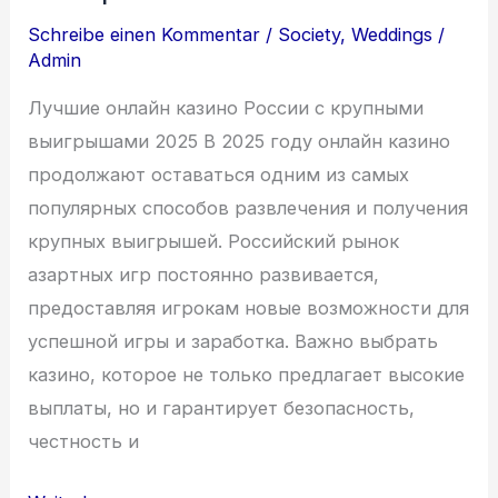
в
Schreibe einen Kommentar
/
Society, Weddings
/
2025
Admin
году
Лучшие онлайн казино России с крупными
выигрышами 2025 В 2025 году онлайн казино
продолжают оставаться одним из самых
популярных способов развлечения и получения
крупных выигрышей. Российский рынок
азартных игр постоянно развивается,
предоставляя игрокам новые возможности для
успешной игры и заработка. Важно выбрать
казино, которое не только предлагает высокие
выплаты, но и гарантирует безопасность,
честность и