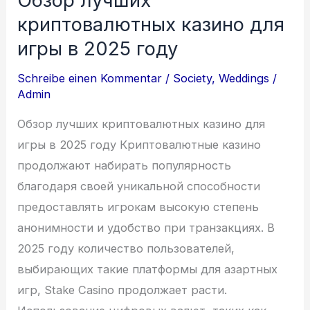
Обзор лучших
для
криптовалютных казино для
казино
игры в 2025 году
в
Schreibe einen Kommentar
/
Society, Weddings
/
2025
Admin
году
Обзор лучших криптовалютных казино для
игры в 2025 году Криптовалютные казино
продолжают набирать популярность
благодаря своей уникальной способности
предоставлять игрокам высокую степень
анонимности и удобство при транзакциях. В
2025 году количество пользователей,
выбирающих такие платформы для азартных
игр, Stake Casino продолжает расти.