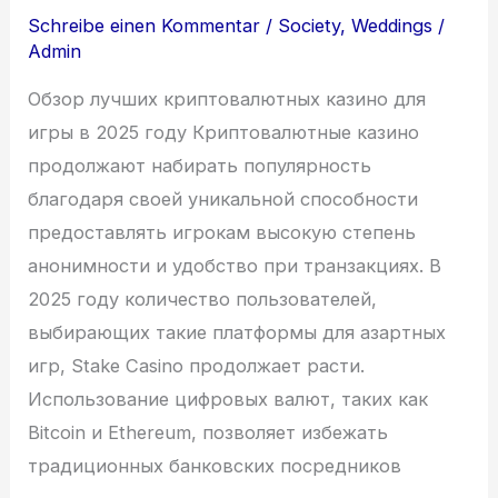
Schreibe einen Kommentar
/
Society, Weddings
/
Года
Admin
Обзор лучших криптовалютных казино для
игры в 2025 году Криптовалютные казино
продолжают набирать популярность
благодаря своей уникальной способности
предоставлять игрокам высокую степень
анонимности и удобство при транзакциях. В
2025 году количество пользователей,
выбирающих такие платформы для азартных
игр, Stake Casino продолжает расти.
Использование цифровых валют, таких как
Bitcoin и Ethereum, позволяет избежать
традиционных банковских посредников