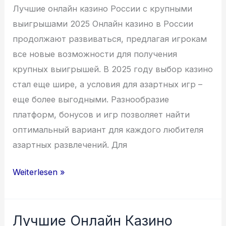
Лучшие онлайн казино России с крупными
выигрышами 2025 Онлайн казино в России
продолжают развиваться, предлагая игрокам
все новые возможности для получения
крупных выигрышей. В 2025 году выбор казино
стал еще шире, а условия для азартных игр –
еще более выгодными. Разнообразие
платформ, бонусов и игр позволяет найти
оптимальный вариант для каждого любителя
азартных развлечений. Для
Лучшие
Weiterlesen »
Онлайн
Казино
Лучшие Онлайн Казино
России