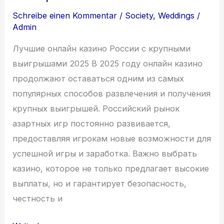
в
Schreibe einen Kommentar
/
Society, Weddings
/
2025
Admin
году
Лучшие онлайн казино России с крупными
выигрышами 2025 В 2025 году онлайн казино
продолжают оставаться одним из самых
популярных способов развлечения и получения
крупных выигрышей. Российский рынок
азартных игр постоянно развивается,
предоставляя игрокам новые возможности для
успешной игры и заработка. Важно выбрать
казино, которое не только предлагает высокие
выплаты, но и гарантирует безопасность,
честность и