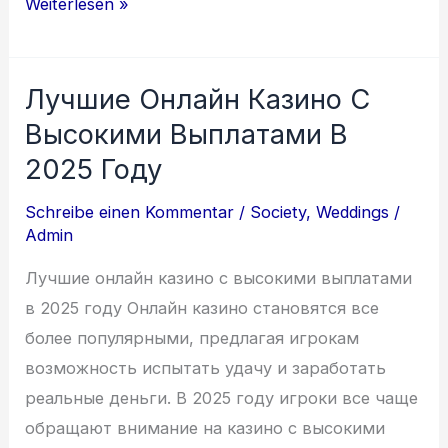
Лучшие
Weiterlesen »
Онлайн
Казино
Лучшие Онлайн Казино С
России
С
Высокими Выплатами В
Крупными
2025 Году
Выигрышами
Schreibe einen Kommentar
/
Society, Weddings
/
2025
Admin
Лучшие онлайн казино с высокими выплатами
в 2025 году Онлайн казино становятся все
более популярными, предлагая игрокам
возможность испытать удачу и заработать
реальные деньги. В 2025 году игроки все чаще
обращают внимание на казино с высокими