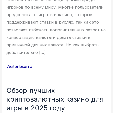
игроков по всему миру. Многие пользователи
предпочитают играть в казино, которые
поддерживают ставки в рублях, так как это
позволяет избежать дополнительных затрат на
конвертацию валюты и делать ставки в
привычной для них валюте. Но как выбрать
действительно […]
Лучшие
Weiterlesen »
Онлайн
Казино
Обзор лучших
С
Рублевыми
криптовалютных казино для
Ставками
игры в 2025 году
2025