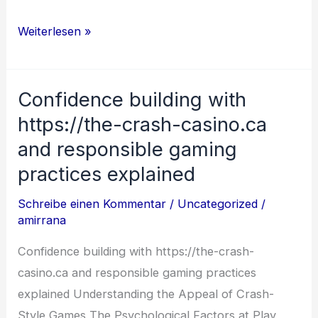
Лучшие
Weiterlesen »
Онлайн
Казино
Confidence building with
Для
Игры
https://the-crash-casino.ca
На
and responsible gaming
Рубли
practices explained
В
2025
Schreibe einen Kommentar
/
Uncategorized
/
amirrana
Году
Confidence building with https://the-crash-
casino.ca and responsible gaming practices
explained Understanding the Appeal of Crash-
Style Games The Psychological Factors at Play