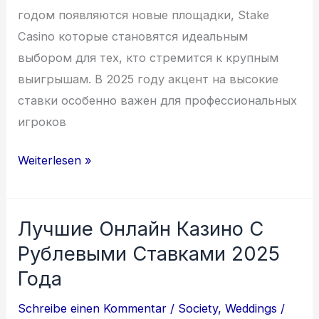
годом появляются новые площадки, Stake
Casino которые становятся идеальным
выбором для тех, кто стремится к крупным
выигрышам. В 2025 году акцент на высокие
ставки особенно важен для профессиональных
игроков
Лучшие
Weiterlesen »
клубы
для
Лучшие Онлайн Казино С
высоких
ставок
Рублевыми Ставками 2025
в
Года
виртуальных
Schreibe einen Kommentar
/
Society, Weddings
/
казино