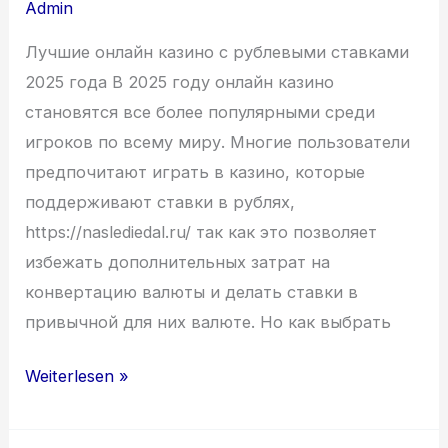
Admin
2025
Лучшие онлайн казино с рублевыми ставками
2025 года В 2025 году онлайн казино
становятся все более популярными среди
игроков по всему миру. Многие пользователи
предпочитают играть в казино, которые
поддерживают ставки в рублях,
https://naslediedal.ru/ так как это позволяет
избежать дополнительных затрат на
конвертацию валюты и делать ставки в
привычной для них валюте. Но как выбрать
Лучшие
Weiterlesen »
Онлайн
Казино