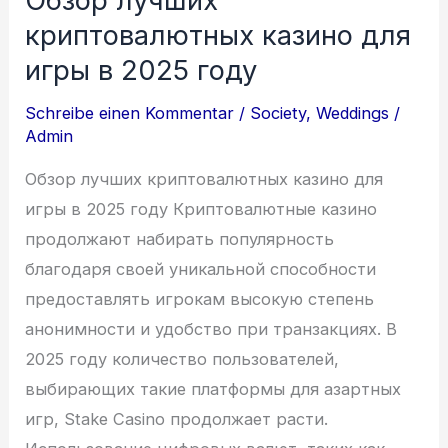
Обзор лучших
для
криптовалютных казино для
казино
игры в 2025 году
в
Schreibe einen Kommentar
/
Society, Weddings
/
2025
Admin
году
Обзор лучших криптовалютных казино для
игры в 2025 году Криптовалютные казино
продолжают набирать популярность
благодаря своей уникальной способности
предоставлять игрокам высокую степень
анонимности и удобство при транзакциях. В
2025 году количество пользователей,
выбирающих такие платформы для азартных
игр, Stake Casino продолжает расти.