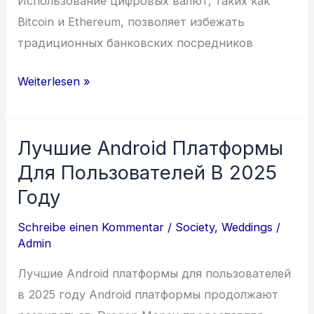
Использование цифровых валют, таких как
Bitcoin и Ethereum, позволяет избежать
традиционных банковских посредников
Обзор
Weiterlesen »
лучших
криптовалютных
Лучшие Android Платформы
казино
для
Для Пользователей В 2025
игры
Году
в
Schreibe einen Kommentar
/
Society, Weddings
/
2025
Admin
году
Лучшие Android платформы для пользователей
в 2025 году Android платформы продолжают