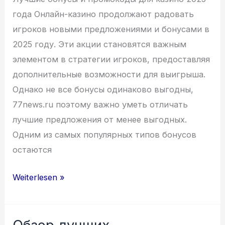
года Онлайн-казино продолжают радовать
игроков новыми предложениями и бонусами в
2025 году. Эти акции становятся важным
элементом в стратегии игроков, предоставляя
дополнительные возможности для выигрыша.
Однако не все бонусы одинаково выгодны,
77news.ru поэтому важно уметь отличать
лучшие предложения от менее выгодных.
Одним из самых популярных типов бонусов
остаются
Лучшие
Weiterlesen »
бонусы
и
промокоды