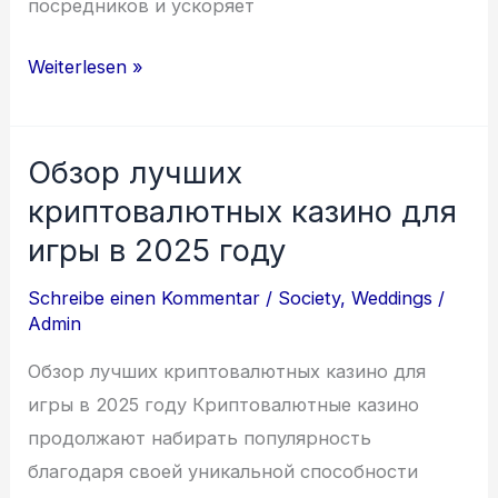
посредников и ускоряет
Обзор
Weiterlesen »
лучших
криптовалютных
Обзор лучших
казино
для
криптовалютных казино для
игры
игры в 2025 году
в
Schreibe einen Kommentar
/
Society, Weddings
/
2025
Admin
году
Обзор лучших криптовалютных казино для
игры в 2025 году Криптовалютные казино
продолжают набирать популярность
благодаря своей уникальной способности