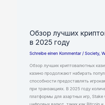
бонусы
и
промокоды
для
Обзор лучших крипто
казино
в 2025 году
в
2025
Schreibe einen Kommentar
/
Society, 
году
Обзор лучших криптовалютных кази
казино продолжают набирать попул
способности предоставлять игрока
при транзакциях. В 2025 году коли
платформы для азартных игр, Stake
цифровых валют, таких как Bitcoin 