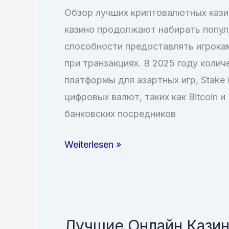
Обзор лучших криптовалютных кази
казино продолжают набирать попул
способности предоставлять игрока
при транзакциях. В 2025 году коли
платформы для азартных игр, Stake
цифровых валют, таких как Bitcoin 
банковских посредников
Обзор
Weiterlesen »
лучших
криптовалютных
казино
для
Лучшие Онлайн Казин
игры