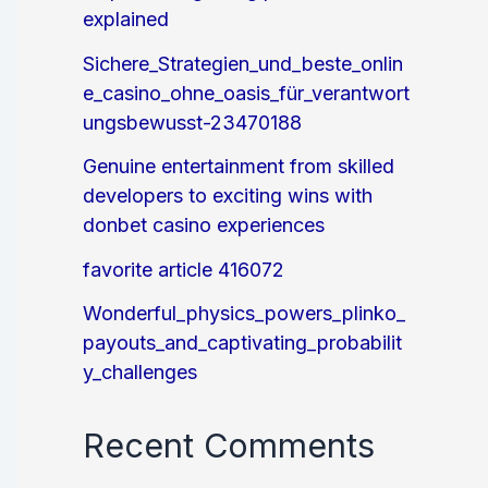
explained
Sichere_Strategien_und_beste_onlin
e_casino_ohne_oasis_für_verantwort
ungsbewusst-23470188
Genuine entertainment from skilled
developers to exciting wins with
donbet casino experiences
favorite article 416072
Wonderful_physics_powers_plinko_
payouts_and_captivating_probabilit
y_challenges
Recent Comments