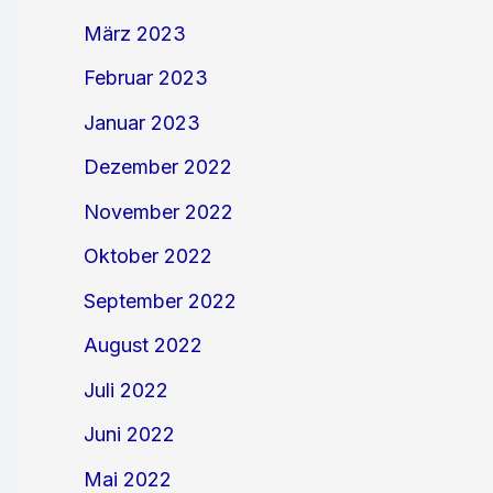
März 2023
Februar 2023
Januar 2023
Dezember 2022
November 2022
Oktober 2022
September 2022
August 2022
Juli 2022
Juni 2022
Mai 2022