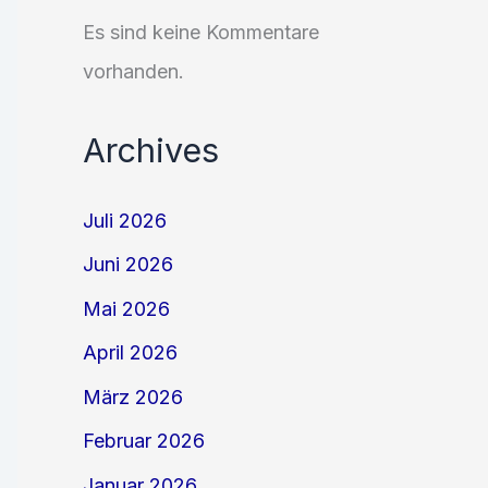
Es sind keine Kommentare
vorhanden.
Archives
Juli 2026
Juni 2026
Mai 2026
April 2026
März 2026
Februar 2026
Januar 2026