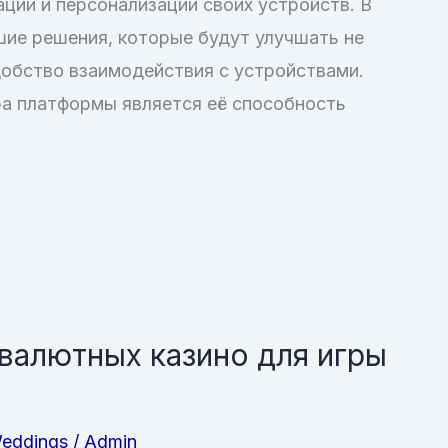
ции и персонализации своих устройств. В
шие решения, которые будут улучшать не
добство взаимодействия с устройствами.
а платформы является её способность
валютных казино для игры
Weddings
/
Admin