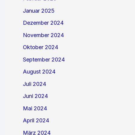
Januar 2025
Dezember 2024
November 2024
Oktober 2024
September 2024
August 2024
Juli 2024
Juni 2024
Mai 2024
April 2024
März 2024