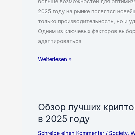
больше возможностей для оптимиза
2025 году на рынке появятся новей
только производительность, но и у
Одним из ключевых факторов выбор
адаптироваться
Лучшие
Weiterlesen »
Android
Платформы
Для
Пользователей
Обзор лучших крипто
В
в 2025 году
2025
Году
Schreibe einen Kommentar
/
Society, 