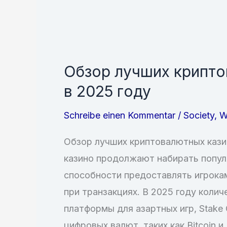
бонусы
и
промокоды
для
Обзор лучших крипто
казино
в 2025 году
в
2025
Schreibe einen Kommentar
/
Society, 
году
Обзор лучших криптовалютных кази
казино продолжают набирать попул
способности предоставлять игрока
при транзакциях. В 2025 году коли
платформы для азартных игр, Stake
цифровых валют, таких как Bitcoin 