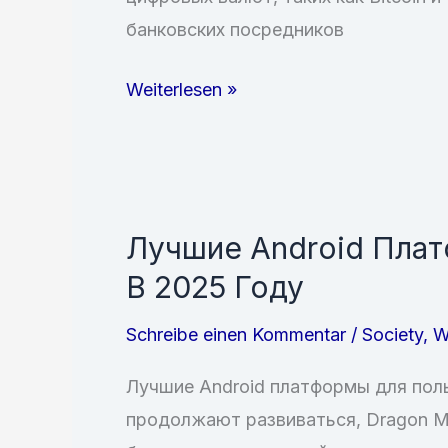
банковских посредников
Обзор
Weiterlesen »
лучших
криптовалютных
казино
для
Лучшие Android Пла
игры
В 2025 Году
в
2025
Schreibe einen Kommentar
/
Society, 
году
Лучшие Android платформы для поль
продолжают развиваться, Dragon M