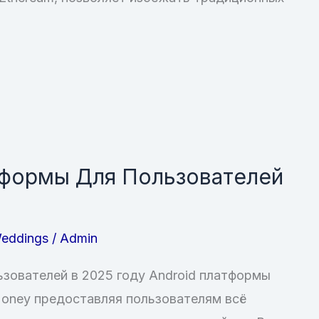
тформы Для Пользователей
Weddings
/
Admin
зователей в 2025 году Android платформы
oney предоставляя пользователям всё