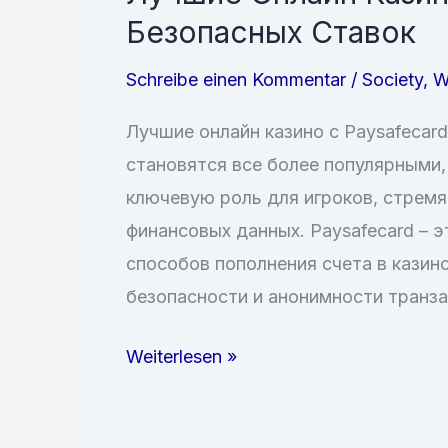
Безопасных Ставок
в
2025
Schreibe einen Kommentar
/
Society, 
году
Лучшие онлайн казино с Paysafecar
становятся все более популярными,
ключевую роль для игроков, стремя
финансовых данных. Paysafecard – 
способов пополнения счета в казин
безопасности и анонимности транза
Лучшие
Weiterlesen »
Онлайн
Казино