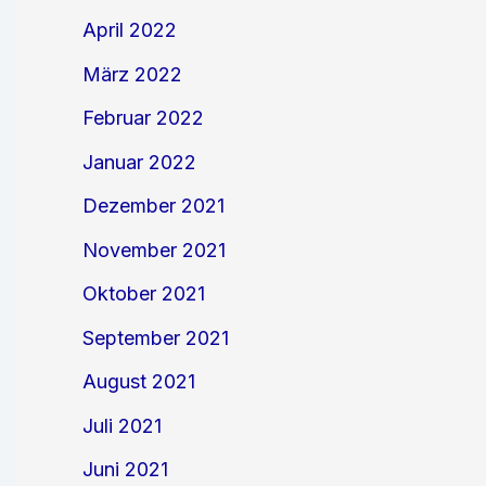
April 2022
März 2022
Februar 2022
Januar 2022
Dezember 2021
November 2021
Oktober 2021
September 2021
August 2021
Juli 2021
Juni 2021