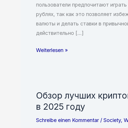
пользователи предпочитают играть 
рублях, так как это позволяет изб
валюты и делать ставки в привычно
действительно […]
Лучшие
Weiterlesen »
Онлайн
Казино
С
Рублевыми
Обзор лучших крипто
Ставками
в 2025 году
2025
Года
Schreibe einen Kommentar
/
Society, 