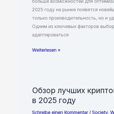
больше возможностей для оптимиза
2025 году на рынке появятся новей
только производительность, но и у
Одним из ключевых факторов выбор
адаптироваться
Лучшие
Weiterlesen »
Android
Платформы
Для
Пользователей
Обзор лучших крипто
В
в 2025 году
2025
Году
Schreibe einen Kommentar
/
Society, 