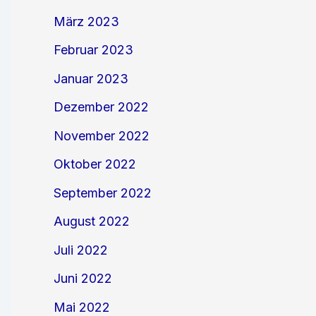
März 2023
Februar 2023
Januar 2023
Dezember 2022
November 2022
Oktober 2022
September 2022
August 2022
Juli 2022
Juni 2022
Mai 2022