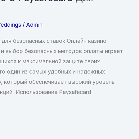
Weddings
/
Admin
d для безопасных ставок Онлайн казино
 и выбор безопасных методов оплаты играет
щихся к максимальной защите своих
это один из самых удобных и надежных
о, который обеспечивает высокий уровень
кций. Использование Paysafecard