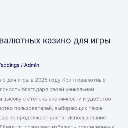
валютных казино для игры
Weddings
/
Admin
но для игры в 2025 году Криптовалютные
ярность благодаря своей уникальной
м высокую степень анонимности и удобство
чество пользователей, выбирающих такие
 Casino продолжает расти. Использование
и Ethereum, позволяет избежать традиционных