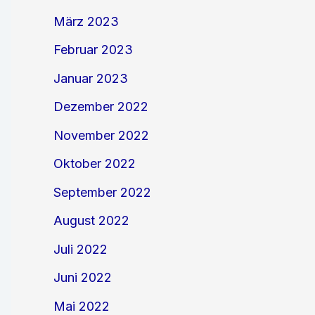
März 2023
Februar 2023
Januar 2023
Dezember 2022
November 2022
Oktober 2022
September 2022
August 2022
Juli 2022
Juni 2022
Mai 2022