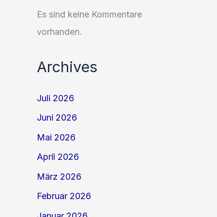
Es sind keine Kommentare
vorhanden.
Archives
Juli 2026
Juni 2026
Mai 2026
April 2026
März 2026
Februar 2026
Januar 2026