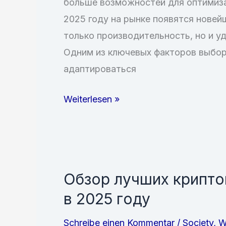
больше возможностей для оптимиза
2025 году на рынке появятся новей
только производительность, но и у
Одним из ключевых факторов выбор
адаптироваться
Лучшие
Weiterlesen »
Android
Платформы
Для
Пользователей
Обзор лучших крипто
В
в 2025 году
2025
Году
Schreibe einen Kommentar
/
Society, 