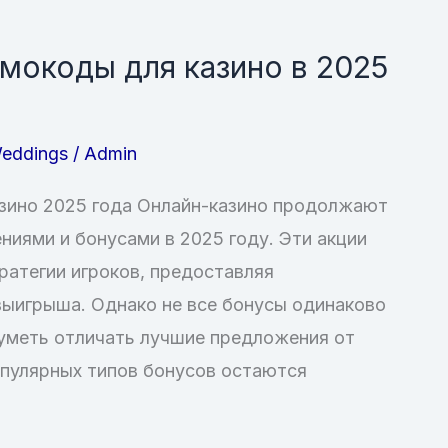
мокоды для казино в 2025
Weddings
/
Admin
зино 2025 года Онлайн-казино продолжают
иями и бонусами в 2025 году. Эти акции
ратегии игроков, предоставляя
ыигрыша. Однако не все бонусы одинаково
 уметь отличать лучшие предложения от
опулярных типов бонусов остаются