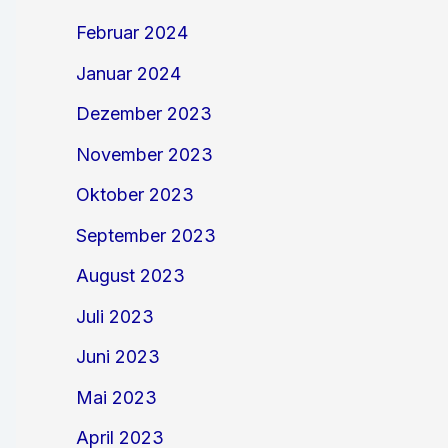
Februar 2024
Januar 2024
Dezember 2023
November 2023
Oktober 2023
September 2023
August 2023
Juli 2023
Juni 2023
Mai 2023
April 2023