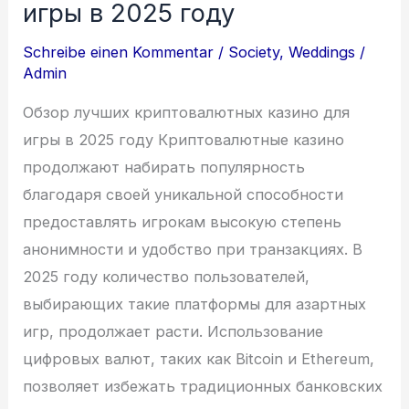
игры в 2025 году
2025
Schreibe einen Kommentar
/
Society, Weddings
/
Году
Admin
Обзор лучших криптовалютных казино для
игры в 2025 году Криптовалютные казино
продолжают набирать популярность
благодаря своей уникальной способности
предоставлять игрокам высокую степень
анонимности и удобство при транзакциях. В
2025 году количество пользователей,
выбирающих такие платформы для азартных
игр, продолжает расти. Использование
цифровых валют, таких как Bitcoin и Ethereum,
позволяет избежать традиционных банковских