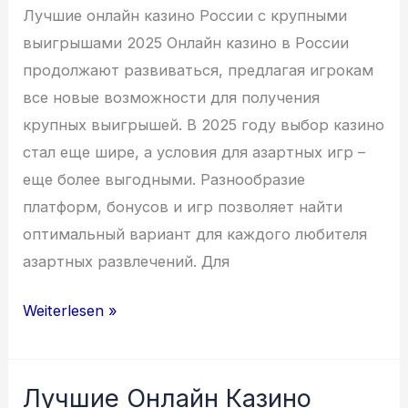
Лучшие онлайн казино России с крупными
выигрышами 2025 Онлайн казино в России
продолжают развиваться, предлагая игрокам
все новые возможности для получения
крупных выигрышей. В 2025 году выбор казино
стал еще шире, а условия для азартных игр –
еще более выгодными. Разнообразие
платформ, бонусов и игр позволяет найти
оптимальный вариант для каждого любителя
азартных развлечений. Для
Лучшие
Weiterlesen »
Онлайн
Казино
Лучшие Онлайн Казино
России