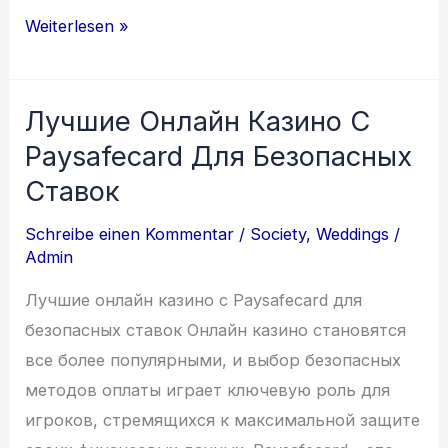
Обзор
Weiterlesen »
лучших
криптовалютных
Лучшие Онлайн Казино С
казино
для
Paysafecard Для Безопасных
игры
Ставок
в
Schreibe einen Kommentar
/
Society, Weddings
/
2025
Admin
году
Лучшие онлайн казино с Paysafecard для
безопасных ставок Онлайн казино становятся
все более популярными, и выбор безопасных
методов оплаты играет ключевую роль для
игроков, стремящихся к максимальной защите