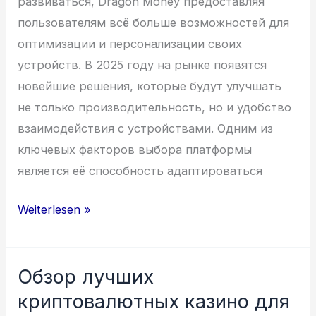
развиваться, Dragon Money предоставляя
пользователям всё больше возможностей для
оптимизации и персонализации своих
устройств. В 2025 году на рынке появятся
новейшие решения, которые будут улучшать
не только производительность, но и удобство
взаимодействия с устройствами. Одним из
ключевых факторов выбора платформы
является её способность адаптироваться
Лучшие
Weiterlesen »
Android
Платформы
Обзор лучших
Для
Пользователей
криптовалютных казино для
В