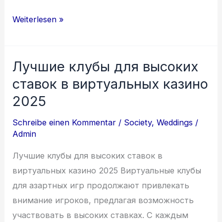
Основные
Weiterlesen »
Тенденции
Мобильной
Лучшие клубы для высоких
Разработки
Ios
ставок в виртуальных казино
В
2025
2025
Schreibe einen Kommentar
/
Society, Weddings
/
Году
Admin
Лучшие клубы для высоких ставок в
виртуальных казино 2025 Виртуальные клубы
для азартных игр продолжают привлекать
внимание игроков, предлагая возможность
участвовать в высоких ставках. С каждым