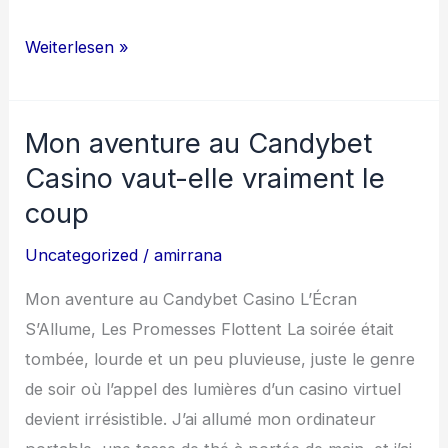
Wonderful_physics_powers_plinko_payouts_and_captiva
Weiterlesen »
Mon aventure au Candybet
Casino vaut-elle vraiment le
coup
Uncategorized
/
amirrana
Mon aventure au Candybet Casino L’Écran
S’Allume, Les Promesses Flottent La soirée était
tombée, lourde et un peu pluvieuse, juste le genre
de soir où l’appel des lumières d’un casino virtuel
devient irrésistible. J’ai allumé mon ordinateur