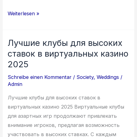
Лучшие
Weiterlesen »
Онлайн
Казино
Лучшие клубы для высоких
России
С
ставок в виртуальных казино
Крупными
2025
Выигрышами
Schreibe einen Kommentar
/
Society, Weddings
/
2025
Admin
Лучшие клубы для высоких ставок в
виртуальных казино 2025 Виртуальные клубы
для азартных игр продолжают привлекать
внимание игроков, предлагая возможность
участвовать в высоких ставках. С каждым