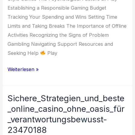
Establishing a Responsible Gaming Budget
Tracking Your Spending and Wins Setting Time
Limits and Taking Breaks The Importance of Offline
Activities Recognizing the Signs of Problem
Gambling Navigating Support Resources and
Seeking Help
Play
Confidence
Weiterlesen »
building
with
Sichere_Strategien_und_beste
https://the-
crash-
_online_casino_ohne_oasis_für
casino.ca
_verantwortungsbewusst-
and
23470188
responsible