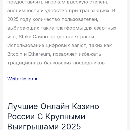
предоставлять игрокам высокую степень
анонимности и удобство при транзакциях. В
2025 году количество пользователей,
выбирающих такие платформы для азартных
игр, Stake Casino продолжает расти.
Использование цифровых валют, таких как
Bitcoin и Ethereum, позволяет избежать
традиционных банковских посредников
Обзор
Weiterlesen »
лучших
криптовалютных
Лучшие Онлайн Казино
казино
для
России С Крупными
игры
Выигрышами 2025