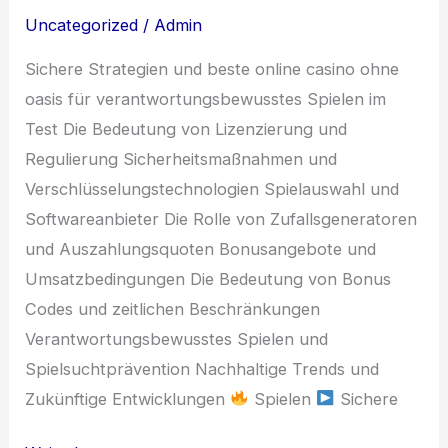
gaming
Uncategorized
/
Admin
practices
Sichere Strategien und beste online casino ohne
explained
oasis für verantwortungsbewusstes Spielen im
Test Die Bedeutung von Lizenzierung und
Regulierung Sicherheitsmaßnahmen und
Verschlüsselungstechnologien Spielauswahl und
Softwareanbieter Die Rolle von Zufallsgeneratoren
und Auszahlungsquoten Bonusangebote und
Umsatzbedingungen Die Bedeutung von Bonus
Codes und zeitlichen Beschränkungen
Verantwortungsbewusstes Spielen und
Spielsuchtprävention Nachhaltige Trends und
Zukünftige Entwicklungen
Spielen
Sichere