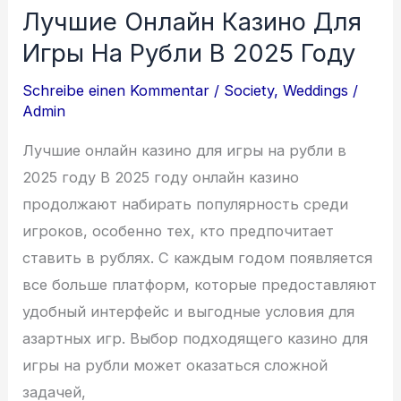
Лучшие Онлайн Казино Для
С
Рублевыми
Игры На Рубли В 2025 Году
Ставками
Schreibe einen Kommentar
/
Society, Weddings
/
2025
Admin
Года
Лучшие онлайн казино для игры на рубли в
2025 году В 2025 году онлайн казино
продолжают набирать популярность среди
игроков, особенно тех, кто предпочитает
ставить в рублях. С каждым годом появляется
все больше платформ, которые предоставляют
удобный интерфейс и выгодные условия для
азартных игр. Выбор подходящего казино для
игры на рубли может оказаться сложной
задачей,