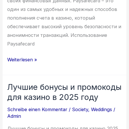
своих финансовых данных. Paysafecard – это
один из самых удобных и надежных способов
пополнения счета в казино, который
обеспечивает высокий уровень безопасности и
анонимности транзакций. Использование
Paysafecard
Лучшие
Weiterlesen »
Онлайн
Казино
Лучшие бонусы и промокоды
С
Paysafecard
для казино в 2025 году
Для
Schreibe einen Kommentar
/
Society, Weddings
/
Безопасных
Admin
Ставок
Лучшие бонусы и промокоды для казино 2025