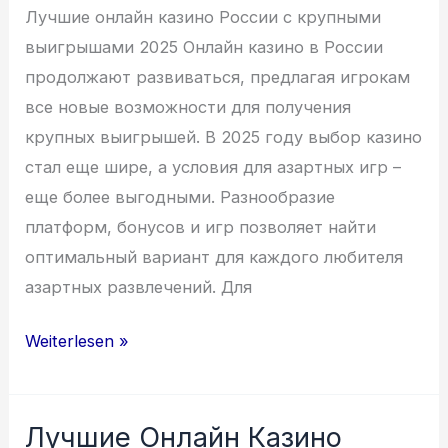
Лучшие онлайн казино России с крупными
выигрышами 2025 Онлайн казино в России
продолжают развиваться, предлагая игрокам
все новые возможности для получения
крупных выигрышей. В 2025 году выбор казино
стал еще шире, а условия для азартных игр –
еще более выгодными. Разнообразие
платформ, бонусов и игр позволяет найти
оптимальный вариант для каждого любителя
азартных развлечений. Для
Лучшие
Weiterlesen »
Онлайн
Казино
Лучшие Онлайн Казино
России