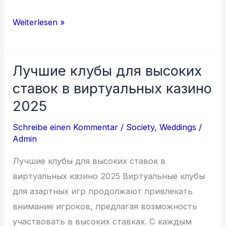
Лучшие
Weiterlesen »
Онлайн
Казино
Лучшие клубы для высоких
России
С
ставок в виртуальных казино
Крупными
2025
Выигрышами
Schreibe einen Kommentar
/
Society, Weddings
/
2025
Admin
Лучшие клубы для высоких ставок в
виртуальных казино 2025 Виртуальные клубы
для азартных игр продолжают привлекать
внимание игроков, предлагая возможность
участвовать в высоких ставках. С каждым