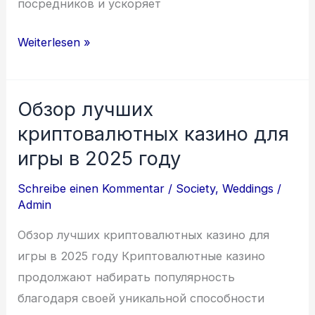
посредников и ускоряет
Обзор
Weiterlesen »
лучших
криптовалютных
Обзор лучших
казино
для
криптовалютных казино для
игры
игры в 2025 году
в
Schreibe einen Kommentar
/
Society, Weddings
/
2025
Admin
году
Обзор лучших криптовалютных казино для
игры в 2025 году Криптовалютные казино
продолжают набирать популярность
благодаря своей уникальной способности