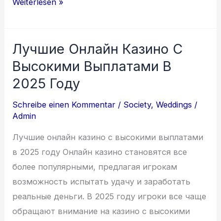
Лучшие
Weiterlesen »
Онлайн
Казино
Лучшие Онлайн Казино С
России
С
Высокими Выплатами В
Крупными
2025 Году
Выигрышами
Schreibe einen Kommentar
/
Society, Weddings
/
2025
Admin
Лучшие онлайн казино с высокими выплатами
в 2025 году Онлайн казино становятся все
более популярными, предлагая игрокам
возможность испытать удачу и заработать
реальные деньги. В 2025 году игроки все чаще
обращают внимание на казино с высокими