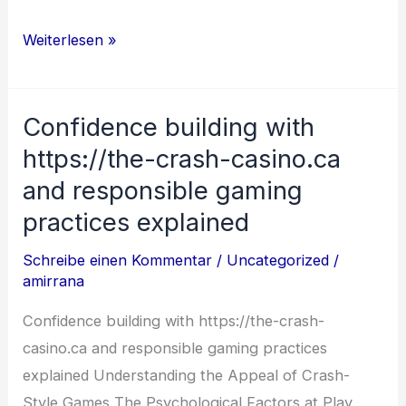
Лучшие
Weiterlesen »
Онлайн
Казино
Confidence building with
Для
Игры
https://the-crash-casino.ca
На
and responsible gaming
Рубли
practices explained
В
2025
Schreibe einen Kommentar
/
Uncategorized
/
amirrana
Году
Confidence building with https://the-crash-
casino.ca and responsible gaming practices
explained Understanding the Appeal of Crash-
Style Games The Psychological Factors at Play