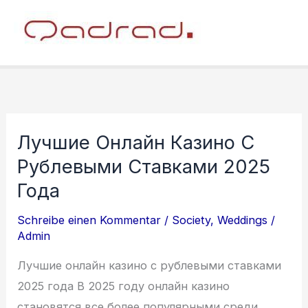
Zum
Inhalt
springen
Лучшие Онлайн Казино С
Рублевыми Ставками 2025
Года
Schreibe einen Kommentar
/
Society, Weddings
/
Admin
Лучшие онлайн казино с рублевыми ставками
2025 года В 2025 году онлайн казино
становятся все более популярными среди