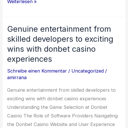
Sichere_Strategien_und_beste_online_casino_ohne_oas
Weiterlesen »
23470188
Genuine entertainment from
skilled developers to exciting
wins with donbet casino
experiences
Schreibe einen Kommentar
/
Uncategorized
/
amirrana
Genuine entertainment from skilled developers to
exciting wins with donbet casino experiences
Understanding the Game Selection at Donbet
Casino The Role of Software Providers Navigating
the Donbet Casino Website and User Experience