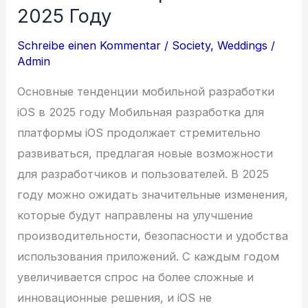
в
2025 Году
виртуальных
Schreibe einen Kommentar
/
Society, Weddings
/
казино
Admin
2025
Основные тенденции мобильной разработки
iOS в 2025 году Мобильная разработка для
платформы iOS продолжает стремительно
развиваться, предлагая новые возможности
для разработчиков и пользователей. В 2025
году можно ожидать значительные изменения,
которые будут направлены на улучшение
производительности, безопасности и удобства
использования приложений. С каждым годом
увеличивается спрос на более сложные и
инновационные решения, и iOS не