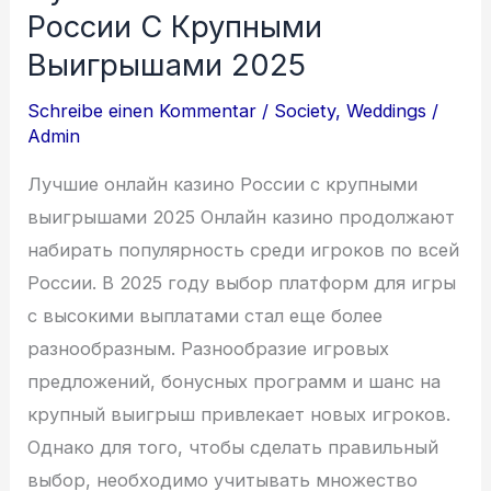
С
России С Крупными
Крупными
Выигрышами 2025
Выигрышами
Schreibe einen Kommentar
/
Society, Weddings
/
2025
Admin
Лучшие онлайн казино России с крупными
выигрышами 2025 Онлайн казино продолжают
набирать популярность среди игроков по всей
России. В 2025 году выбор платформ для игры
с высокими выплатами стал еще более
разнообразным. Разнообразие игровых
предложений, бонусных программ и шанс на
крупный выигрыш привлекает новых игроков.
Однако для того, чтобы сделать правильный
выбор, необходимо учитывать множество