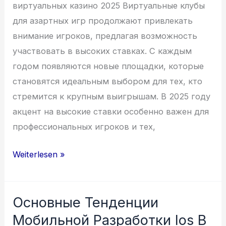
виртуальных казино 2025 Виртуальные клубы
для азартных игр продолжают привлекать
внимание игроков, предлагая возможность
участвовать в высоких ставках. С каждым
годом появляются новые площадки, которые
становятся идеальным выбором для тех, кто
стремится к крупным выигрышам. В 2025 году
акцент на высокие ставки особенно важен для
профессиональных игроков и тех,
Лучшие
Weiterlesen »
клубы
для
Основные Тенденции
высоких
ставок
Мобильной Разработки Ios В