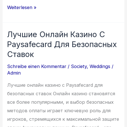
Обзор
Weiterlesen »
лучших
криптовалютных
Лучшие Онлайн Казино С
казино
для
Paysafecard Для Безопасных
игры
Ставок
в
Schreibe einen Kommentar
/
Society, Weddings
/
2025
Admin
году
Лучшие онлайн казино с Paysafecard для
безопасных ставок Онлайн казино становятся
все более популярными, и выбор безопасных
методов оплаты играет ключевую роль для
игроков, стремящихся к максимальной защите