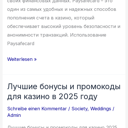
своих финансовых данных. Paysafecard – это
один из самых удобных и надежных способов
пополнения счета в казино, который
обеспечивает высокий уровень безопасности и
анонимности транзакций. Использование
Paysafecard
Лучшие
Weiterlesen »
Онлайн
Казино
Лучшие бонусы и промокоды
С
Paysafecard
для казино в 2025 году
Для
Schreibe einen Kommentar
/
Society, Weddings
/
Безопасных
Admin
Ставок
Лучшие бонусы и промокоды для казино 2025