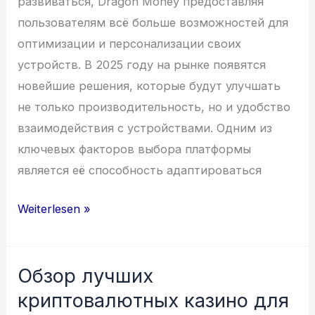
развиваться, Dragon Money предоставляя
пользователям всё больше возможностей для
оптимизации и персонализации своих
устройств. В 2025 году на рынке появятся
новейшие решения, которые будут улучшать
не только производительность, но и удобство
взаимодействия с устройствами. Одним из
ключевых факторов выбора платформы
является её способность адаптироваться
Лучшие
Weiterlesen »
Android
Платформы
Обзор лучших
Для
Пользователей
криптовалютных казино для
В