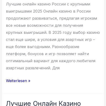
Лучшие онлайн казино России с крупными
выигрышами 2025 Онлайн казино в России
продолжают развиваться, предлагая игрокам
все новые возможности для получения
крупных выигрышей. В 2025 году выбор казино
стал еще шире, а условия для азартных игр –
еще более выгодными. Разнообразие
платформ, бонусов и игр позволяет найти
оптимальный вариант для каждого любителя
азартных развлечений. Для
Лучшие
Weiterlesen »
Онлайн
Казино
Лучшие Онлайн Казино
России