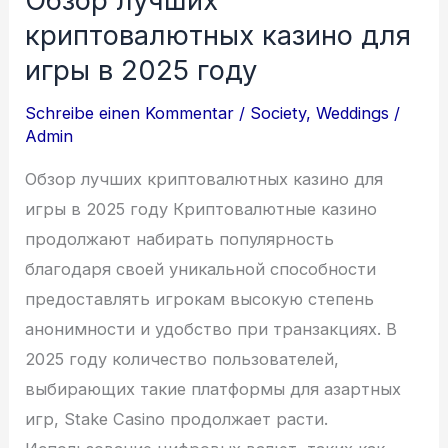
Обзор лучших
для
криптовалютных казино для
казино
игры в 2025 году
в
Schreibe einen Kommentar
/
Society, Weddings
/
2025
Admin
году
Обзор лучших криптовалютных казино для
игры в 2025 году Криптовалютные казино
продолжают набирать популярность
благодаря своей уникальной способности
предоставлять игрокам высокую степень
анонимности и удобство при транзакциях. В
2025 году количество пользователей,
выбирающих такие платформы для азартных
игр, Stake Casino продолжает расти.