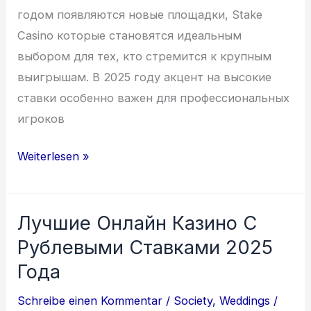
годом появляются новые площадки, Stake
Casino которые становятся идеальным
выбором для тех, кто стремится к крупным
выигрышам. В 2025 году акцент на высокие
ставки особенно важен для профессиональных
игроков
Лучшие
Weiterlesen »
клубы
для
Лучшие Онлайн Казино С
высоких
ставок
Рублевыми Ставками 2025
в
Года
виртуальных
Schreibe einen Kommentar
/
Society, Weddings
/
казино