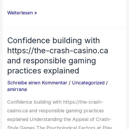
Лучшие
Weiterlesen »
Онлайн
Казино
Confidence building with
Для
Игры
https://the-crash-casino.ca
На
and responsible gaming
Рубли
practices explained
В
2025
Schreibe einen Kommentar
/
Uncategorized
/
amirrana
Году
Confidence building with https://the-crash-
casino.ca and responsible gaming practices
explained Understanding the Appeal of Crash-
Style Games The Psychological Factors at Play