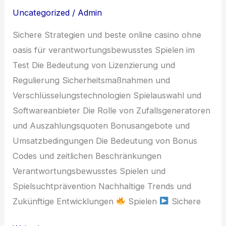
gaming
Uncategorized
/
Admin
practices
Sichere Strategien und beste online casino ohne
explained
oasis für verantwortungsbewusstes Spielen im
Test Die Bedeutung von Lizenzierung und
Regulierung Sicherheitsmaßnahmen und
Verschlüsselungstechnologien Spielauswahl und
Softwareanbieter Die Rolle von Zufallsgeneratoren
und Auszahlungsquoten Bonusangebote und
Umsatzbedingungen Die Bedeutung von Bonus
Codes und zeitlichen Beschränkungen
Verantwortungsbewusstes Spielen und
Spielsuchtprävention Nachhaltige Trends und
Zukünftige Entwicklungen
Spielen
Sichere