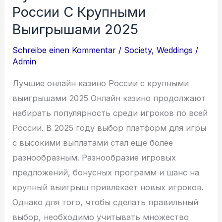
С
России С Крупными
Крупными
Выигрышами 2025
Выигрышами
Schreibe einen Kommentar
/
Society, Weddings
/
2025
Admin
Лучшие онлайн казино России с крупными
выигрышами 2025 Онлайн казино продолжают
набирать популярность среди игроков по всей
России. В 2025 году выбор платформ для игры
с высокими выплатами стал еще более
разнообразным. Разнообразие игровых
предложений, бонусных программ и шанс на
крупный выигрыш привлекает новых игроков.
Однако для того, чтобы сделать правильный
выбор, необходимо учитывать множество