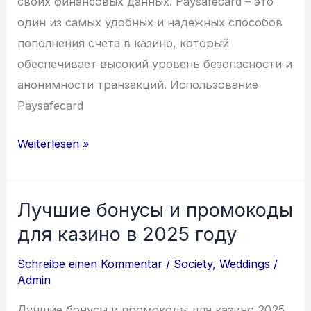
своих финансовых данных. Paysafecard – это
один из самых удобных и надежных способов
пополнения счета в казино, который
обеспечивает высокий уровень безопасности и
анонимности транзакций. Использование
Paysafecard
Лучшие
Weiterlesen »
Онлайн
Казино
Лучшие бонусы и промокоды
С
Paysafecard
для казино в 2025 году
Для
Schreibe einen Kommentar
/
Society, Weddings
/
Безопасных
Admin
Ставок
Лучшие бонусы и промокоды для казино 2025