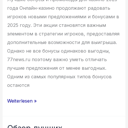
года Онлайн-казино продолжают радовать
игроков новыми предложениями и бонусами в
2025 году. Эти акции становятся важным
элементом в стратегии игроков, предоставляя
дополнительные возможности для выигрыша.
Однако не все бонусы одинаково выгодны,
77news.ru поэтому важно уметь отличать
лучшие предложения от менее выгодных.
Одним из самых популярных типов бонусов
остаются
Лучшие
Weiterlesen »
бонусы
и
промокоды