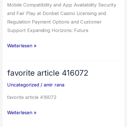
Mobile Compatibility and App Availability Security
and Fair Play at Donbet Casino Licensing and
Regulation Payment Options and Customer
Support Expanding Horizons: Future
Genuine
Weiterlesen »
entertainment
from
favorite article 416072
skilled
developers
Uncategorized
/
amir rana
to
exciting
favorite article 416072
wins
favorite
Weiterlesen »
with
article
donbet