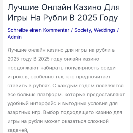
Лучшие Онлайн Казино Для
С
Рублевыми
Игры На Рубли В 2025 Году
Ставками
Schreibe einen Kommentar
/
Society, Weddings
/
2025
Admin
Года
Лучшие онлайн казино для игры на рубли в
2025 году В 2025 году онлайн казино
продолжают набирать популярность среди
игроков, особенно тех, кто предпочитает
ставить в рублях. С каждым годом появляется
все больше платформ, которые предоставляют
удобный интерфейс и выгодные условия для
азартных игр. Выбор подходящего казино для
игры на рубли может оказаться сложной
задачей,