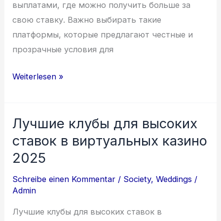
выплатами, где можно получить больше за
свою ставку. Важно выбирать такие
платформы, которые предлагают честные и
прозрачные условия для
Лучшие
Weiterlesen »
Онлайн
Казино
Лучшие клубы для высоких
С
Высокими
ставок в виртуальных казино
Выплатами
2025
В
Schreibe einen Kommentar
/
Society, Weddings
/
2025
Admin
Году
Лучшие клубы для высоких ставок в