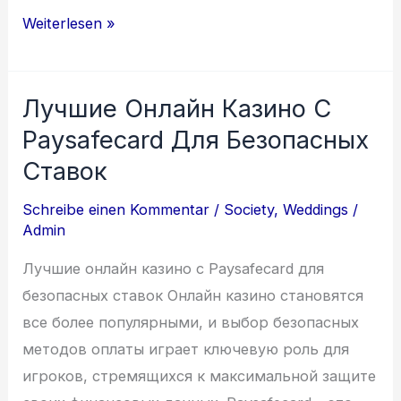
Обзор
Weiterlesen »
лучших
криптовалютных
Лучшие Онлайн Казино С
казино
для
Paysafecard Для Безопасных
игры
Ставок
в
Schreibe einen Kommentar
/
Society, Weddings
/
2025
Admin
году
Лучшие онлайн казино с Paysafecard для
безопасных ставок Онлайн казино становятся
все более популярными, и выбор безопасных
методов оплаты играет ключевую роль для
игроков, стремящихся к максимальной защите