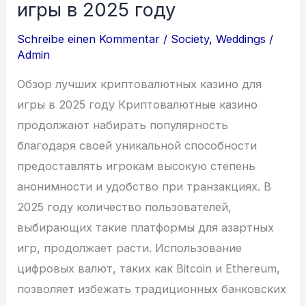
игры в 2025 году
2025
Schreibe einen Kommentar
/
Society, Weddings
/
Году
Admin
Обзор лучших криптовалютных казино для
игры в 2025 году Криптовалютные казино
продолжают набирать популярность
благодаря своей уникальной способности
предоставлять игрокам высокую степень
анонимности и удобство при транзакциях. В
2025 году количество пользователей,
выбирающих такие платформы для азартных
игр, продолжает расти. Использование
цифровых валют, таких как Bitcoin и Ethereum,
позволяет избежать традиционных банковских