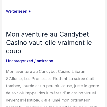
Wonderful_physics_powers_plinko_payouts_and_captiva
Weiterlesen »
Mon aventure au Candybet
Casino vaut-elle vraiment le
coup
Uncategorized
/
amirrana
Mon aventure au Candybet Casino L’Écran
S’Allume, Les Promesses Flottent La soirée était
tombée, lourde et un peu pluvieuse, juste le genre
de soir où l’appel des lumières d’un casino virtuel
devient irrésistible. J’ai allumé mon ordinateur