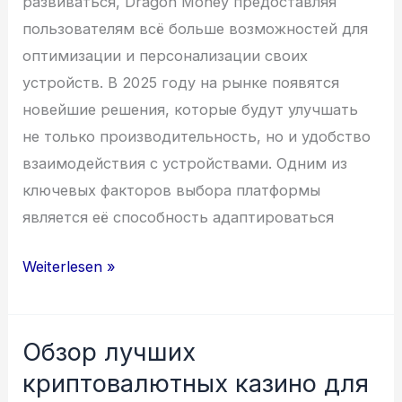
развиваться, Dragon Money предоставляя
пользователям всё больше возможностей для
оптимизации и персонализации своих
устройств. В 2025 году на рынке появятся
новейшие решения, которые будут улучшать
не только производительность, но и удобство
взаимодействия с устройствами. Одним из
ключевых факторов выбора платформы
является её способность адаптироваться
Лучшие
Weiterlesen »
Android
Платформы
Обзор лучших
Для
Пользователей
криптовалютных казино для
В