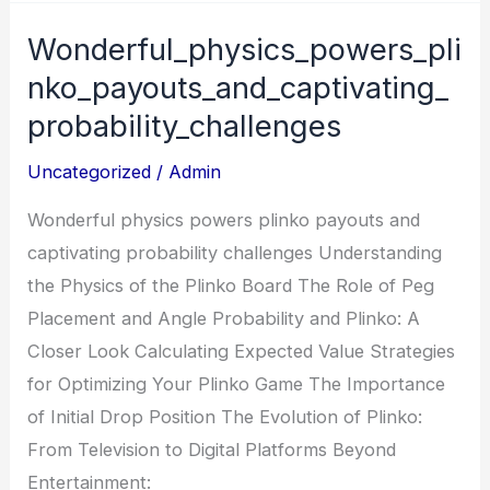
416072
casino
Wonderful_physics_powers_pli
experiences
nko_payouts_and_captivating_
probability_challenges
Uncategorized
/
Admin
Wonderful physics powers plinko payouts and
captivating probability challenges Understanding
the Physics of the Plinko Board The Role of Peg
Placement and Angle Probability and Plinko: A
Closer Look Calculating Expected Value Strategies
for Optimizing Your Plinko Game The Importance
of Initial Drop Position The Evolution of Plinko:
From Television to Digital Platforms Beyond
Entertainment: