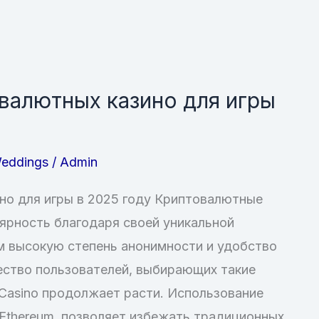
валютных казино для игры
Weddings
/
Admin
но для игры в 2025 году Криптовалютные
ярность благодаря своей уникальной
м высокую степень анонимности и удобство
чество пользователей, выбирающих такие
 Casino продолжает расти. Использование
и Ethereum, позволяет избежать традиционных