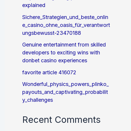
explained
Sichere_Strategien_und_beste_onlin
e_casino_ohne_oasis_für_verantwort
ungsbewusst-23470188
Genuine entertainment from skilled
developers to exciting wins with
donbet casino experiences
favorite article 416072
Wonderful_physics_powers_plinko_
payouts_and_captivating_probabilit
y_challenges
Recent Comments