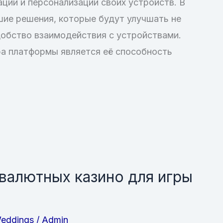
ции и персонализации своих устройств. В
шие решения, которые будут улучшать не
добство взаимодействия с устройствами.
а платформы является её способность
валютных казино для игры
Weddings
/
Admin