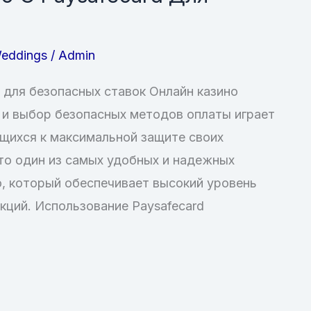
Weddings
/
Admin
d для безопасных ставок Онлайн казино
 и выбор безопасных методов оплаты играет
щихся к максимальной защите своих
это один из самых удобных и надежных
о, который обеспечивает высокий уровень
кций. Использование Paysafecard