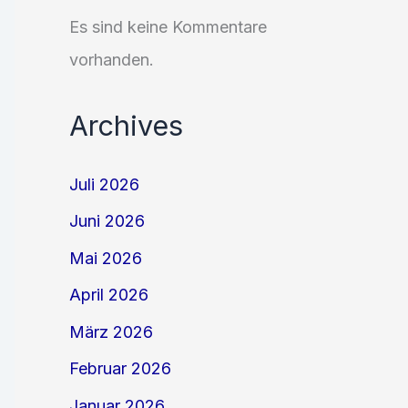
Es sind keine Kommentare
vorhanden.
Archives
Juli 2026
Juni 2026
Mai 2026
April 2026
März 2026
Februar 2026
Januar 2026