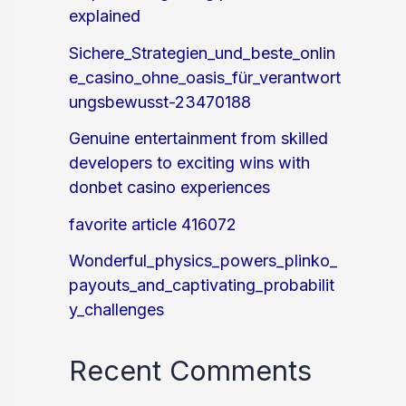
explained
Sichere_Strategien_und_beste_onlin
e_casino_ohne_oasis_für_verantwort
ungsbewusst-23470188
Genuine entertainment from skilled
developers to exciting wins with
donbet casino experiences
favorite article 416072
Wonderful_physics_powers_plinko_
payouts_and_captivating_probabilit
y_challenges
Recent Comments