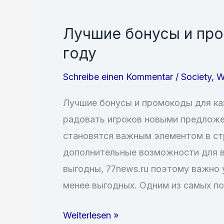
С
Paysafecard
Лучшие бонусы и про
Для
году
Безопасных
Ставок
Schreibe einen Kommentar
/
Society, 
Лучшие бонусы и промокоды для ка
радовать игроков новыми предложен
становятся важным элементом в ст
дополнительные возможности для в
выгодны, 77news.ru поэтому важно
менее выгодных. Одним из самых п
Лучшие
Weiterlesen »