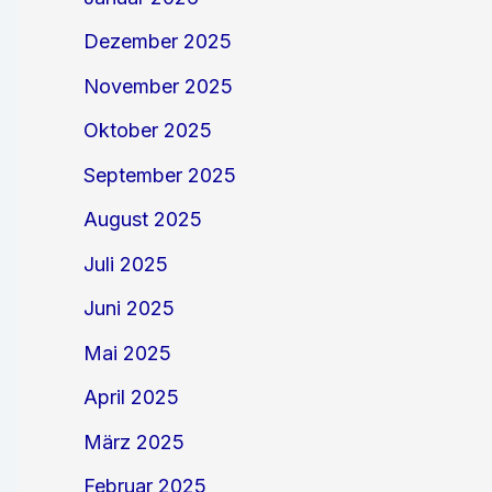
Dezember 2025
November 2025
Oktober 2025
September 2025
August 2025
Juli 2025
Juni 2025
Mai 2025
April 2025
März 2025
Februar 2025