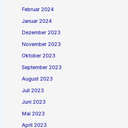
Februar 2024
Januar 2024
Dezember 2023
November 2023
Oktober 2023
September 2023
August 2023
Juli 2023
Juni 2023
Mai 2023
April 2023