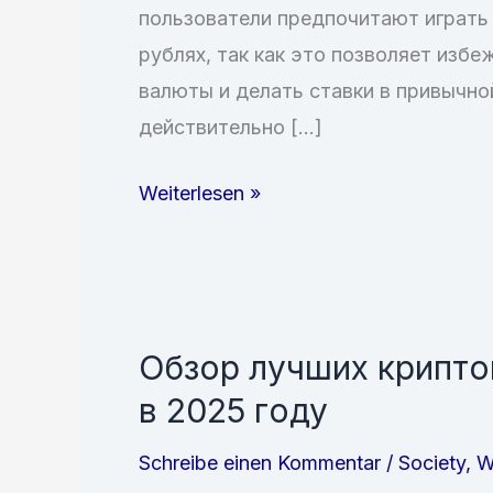
пользователи предпочитают играть 
рублях, так как это позволяет изб
валюты и делать ставки в привычно
действительно […]
Лучшие
Weiterlesen »
Онлайн
Казино
С
Рублевыми
Обзор лучших крипто
Ставками
в 2025 году
2025
Года
Schreibe einen Kommentar
/
Society, 