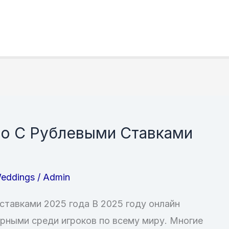
но С Рублевыми Ставками
Weddings
/
Admin
ставками 2025 года В 2025 году онлайн
ярными среди игроков по всему миру. Многие