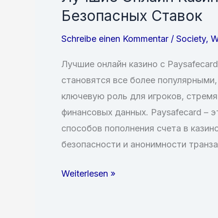
Безопасных Ставок
в
2025
Schreibe einen Kommentar
/
Society, 
году
Лучшие онлайн казино с Paysafecar
становятся все более популярными,
ключевую роль для игроков, стремя
финансовых данных. Paysafecard – 
способов пополнения счета в казин
безопасности и анонимности транза
Лучшие
Weiterlesen »
Онлайн
Казино