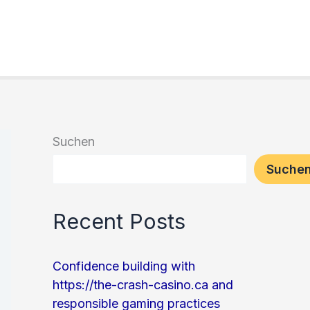
Suchen
Suche
Recent Posts
Confidence building with
https://the-crash-casino.ca and
responsible gaming practices