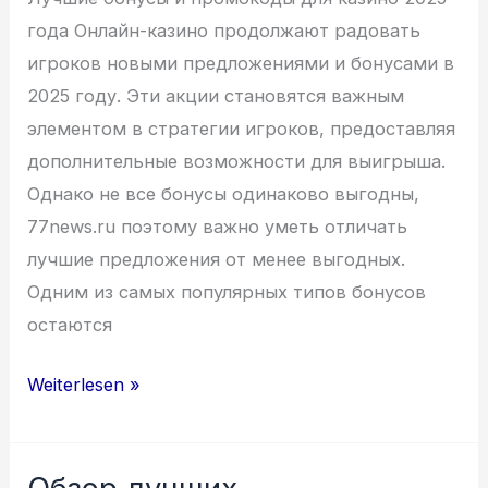
года Онлайн-казино продолжают радовать
игроков новыми предложениями и бонусами в
2025 году. Эти акции становятся важным
элементом в стратегии игроков, предоставляя
дополнительные возможности для выигрыша.
Однако не все бонусы одинаково выгодны,
77news.ru поэтому важно уметь отличать
лучшие предложения от менее выгодных.
Одним из самых популярных типов бонусов
остаются
Лучшие
Weiterlesen »
бонусы
и
промокоды