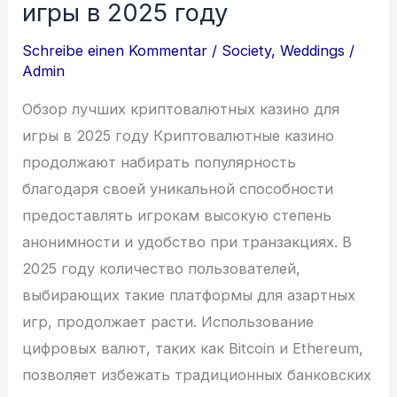
игры в 2025 году
2025
Schreibe einen Kommentar
/
Society, Weddings
/
Году
Admin
Обзор лучших криптовалютных казино для
игры в 2025 году Криптовалютные казино
продолжают набирать популярность
благодаря своей уникальной способности
предоставлять игрокам высокую степень
анонимности и удобство при транзакциях. В
2025 году количество пользователей,
выбирающих такие платформы для азартных
игр, продолжает расти. Использование
цифровых валют, таких как Bitcoin и Ethereum,
позволяет избежать традиционных банковских