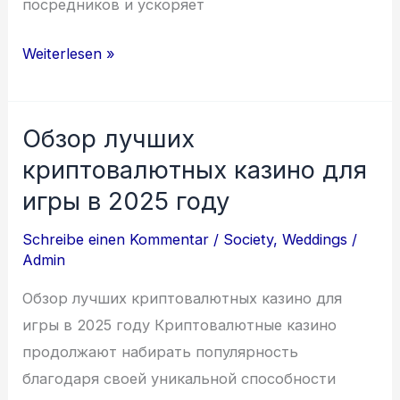
посредников и ускоряет
Обзор
Weiterlesen »
лучших
криптовалютных
Обзор лучших
казино
для
криптовалютных казино для
игры
игры в 2025 году
в
Schreibe einen Kommentar
/
Society, Weddings
/
2025
Admin
году
Обзор лучших криптовалютных казино для
игры в 2025 году Криптовалютные казино
продолжают набирать популярность
благодаря своей уникальной способности