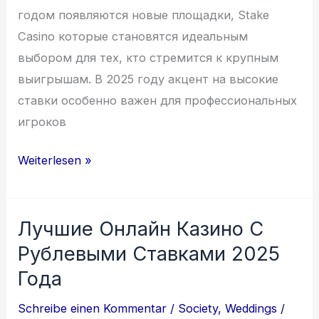
годом появляются новые площадки, Stake
Casino которые становятся идеальным
выбором для тех, кто стремится к крупным
выигрышам. В 2025 году акцент на высокие
ставки особенно важен для профессиональных
игроков
Лучшие
Weiterlesen »
клубы
для
Лучшие Онлайн Казино С
высоких
ставок
Рублевыми Ставками 2025
в
Года
виртуальных
Schreibe einen Kommentar
/
Society, Weddings
/
казино