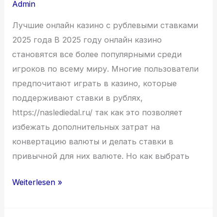
Admin
2025
Лучшие онлайн казино с рублевыми ставками
2025 года В 2025 году онлайн казино
становятся все более популярными среди
игроков по всему миру. Многие пользователи
предпочитают играть в казино, которые
поддерживают ставки в рублях,
https://naslediedal.ru/ так как это позволяет
избежать дополнительных затрат на
конвертацию валюты и делать ставки в
привычной для них валюте. Но как выбрать
Лучшие
Weiterlesen »
Онлайн
Казино