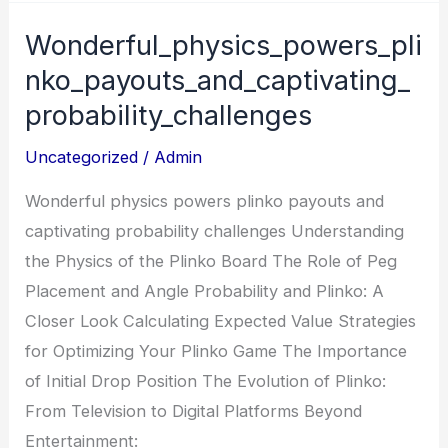
416072
casino
Wonderful_physics_powers_pli
experiences
nko_payouts_and_captivating_
probability_challenges
Uncategorized
/
Admin
Wonderful physics powers plinko payouts and
captivating probability challenges Understanding
the Physics of the Plinko Board The Role of Peg
Placement and Angle Probability and Plinko: A
Closer Look Calculating Expected Value Strategies
for Optimizing Your Plinko Game The Importance
of Initial Drop Position The Evolution of Plinko:
From Television to Digital Platforms Beyond
Entertainment: