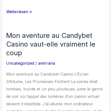
Wonderful_physics_powers_plinko_payouts_and_captiva
Weiterlesen »
Mon aventure au Candybet
Casino vaut-elle vraiment le
coup
Uncategorized
/
amirrana
Mon aventure au Candybet Casino L’Écran
S’Allume, Les Promesses Flottent La soirée était
tombée, lourde et un peu pluvieuse, juste le genre
de soir où l’appel des lumières d’un casino virtuel
devient irrésistible. J’ai allumé mon ordinateur