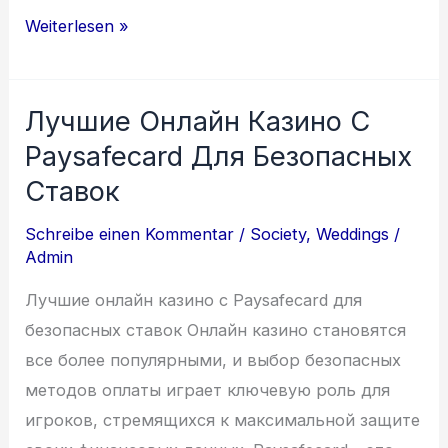
Обзор
Weiterlesen »
лучших
криптовалютных
Лучшие Онлайн Казино С
казино
для
Paysafecard Для Безопасных
игры
Ставок
в
Schreibe einen Kommentar
/
Society, Weddings
/
2025
Admin
году
Лучшие онлайн казино с Paysafecard для
безопасных ставок Онлайн казино становятся
все более популярными, и выбор безопасных
методов оплаты играет ключевую роль для
игроков, стремящихся к максимальной защите