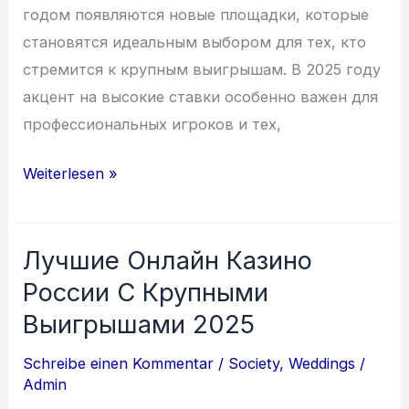
годом появляются новые площадки, которые
становятся идеальным выбором для тех, кто
стремится к крупным выигрышам. В 2025 году
акцент на высокие ставки особенно важен для
профессиональных игроков и тех,
Лучшие
Weiterlesen »
клубы
для
Лучшие Онлайн Казино
высоких
ставок
России С Крупными
в
Выигрышами 2025
виртуальных
Schreibe einen Kommentar
/
Society, Weddings
/
казино
Admin
2025