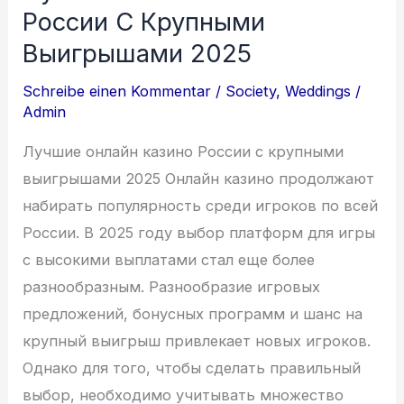
С
России С Крупными
Крупными
Выигрышами 2025
Выигрышами
Schreibe einen Kommentar
/
Society, Weddings
/
2025
Admin
Лучшие онлайн казино России с крупными
выигрышами 2025 Онлайн казино продолжают
набирать популярность среди игроков по всей
России. В 2025 году выбор платформ для игры
с высокими выплатами стал еще более
разнообразным. Разнообразие игровых
предложений, бонусных программ и шанс на
крупный выигрыш привлекает новых игроков.
Однако для того, чтобы сделать правильный
выбор, необходимо учитывать множество