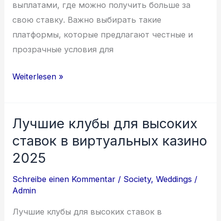
выплатами, где можно получить больше за
свою ставку. Важно выбирать такие
платформы, которые предлагают честные и
прозрачные условия для
Лучшие
Weiterlesen »
Онлайн
Казино
Лучшие клубы для высоких
С
Высокими
ставок в виртуальных казино
Выплатами
2025
В
Schreibe einen Kommentar
/
Society, Weddings
/
2025
Admin
Году
Лучшие клубы для высоких ставок в