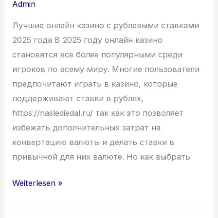
Admin
2025
Лучшие онлайн казино с рублевыми ставками
2025 года В 2025 году онлайн казино
становятся все более популярными среди
игроков по всему миру. Многие пользователи
предпочитают играть в казино, которые
поддерживают ставки в рублях,
https://naslediedal.ru/ так как это позволяет
избежать дополнительных затрат на
конвертацию валюты и делать ставки в
привычной для них валюте. Но как выбрать
Лучшие
Weiterlesen »
Онлайн
Казино