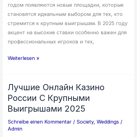
годом появляются новые площадки, которые
становятся идеальным выбором для тех, кто
стремится к крупным выигрышам. В 2025 году
акцент на высокие ставки особенно важен для
профессиональных игроков и тех,
Лучшие
Weiterlesen »
клубы
для
Лучшие Онлайн Казино
высоких
ставок
России С Крупными
в
Выигрышами 2025
виртуальных
Schreibe einen Kommentar
/
Society, Weddings
/
казино
Admin
2025