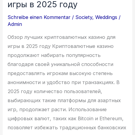
игры в 2025 году
2025
Schreibe einen Kommentar
/
Society, Weddings
/
Году
Admin
Обзор лучших криптовалютных казино для
игры в 2025 году Криптовалютные казино
продолжают набирать популярность
благодаря своей уникальной способности
предоставлять игрокам высокую степень
анонимности и удобство при транзакциях. В
2025 году количество пользователей,
выбирающих такие платформы для азартных
игр, продолжает расти. Использование
цифровых валют, таких как Bitcoin и Ethereum,
позволяет избежать традиционных банковских