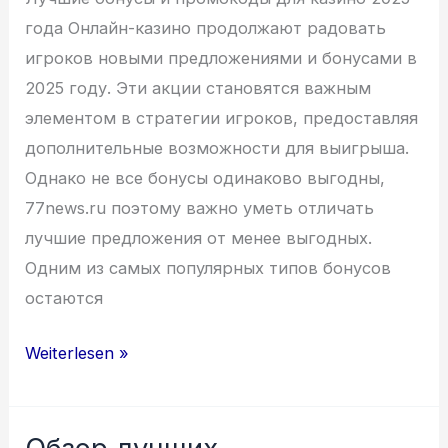
года Онлайн-казино продолжают радовать
игроков новыми предложениями и бонусами в
2025 году. Эти акции становятся важным
элементом в стратегии игроков, предоставляя
дополнительные возможности для выигрыша.
Однако не все бонусы одинаково выгодны,
77news.ru поэтому важно уметь отличать
лучшие предложения от менее выгодных.
Одним из самых популярных типов бонусов
остаются
Лучшие
Weiterlesen »
бонусы
и
промокоды