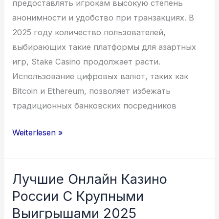
предоставлять игрокам высокую степень
анонимности и удобство при транзакциях. В
2025 году количество пользователей,
выбирающих такие платформы для азартных
игр, Stake Casino продолжает расти.
Использование цифровых валют, таких как
Bitcoin и Ethereum, позволяет избежать
традиционных банковских посредников
Обзор
Weiterlesen »
лучших
криптовалютных
Лучшие Онлайн Казино
казино
для
России С Крупными
игры
Выигрышами 2025