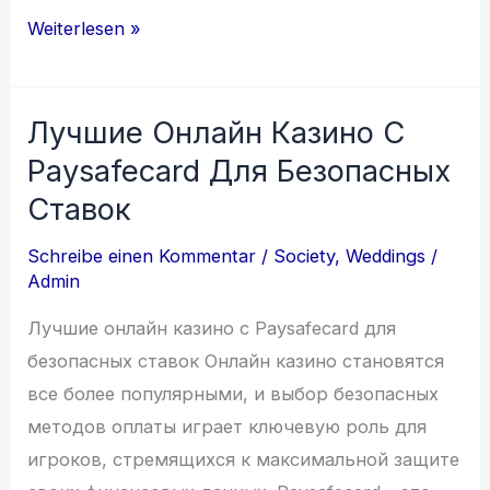
Обзор
Weiterlesen »
лучших
криптовалютных
Лучшие Онлайн Казино С
казино
для
Paysafecard Для Безопасных
игры
Ставок
в
Schreibe einen Kommentar
/
Society, Weddings
/
2025
Admin
году
Лучшие онлайн казино с Paysafecard для
безопасных ставок Онлайн казино становятся
все более популярными, и выбор безопасных
методов оплаты играет ключевую роль для
игроков, стремящихся к максимальной защите