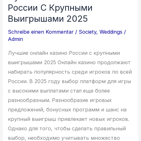
С
России С Крупными
Крупными
Выигрышами 2025
Выигрышами
Schreibe einen Kommentar
/
Society, Weddings
/
2025
Admin
Лучшие онлайн казино России с крупными
выигрышами 2025 Онлайн казино продолжают
набирать популярность среди игроков по всей
России. В 2025 году выбор платформ для игры
с высокими выплатами стал еще более
разнообразным. Разнообразие игровых
предложений, бонусных программ и шанс на
крупный выигрыш привлекает новых игроков.
Однако для того, чтобы сделать правильный
выбор, необходимо учитывать множество