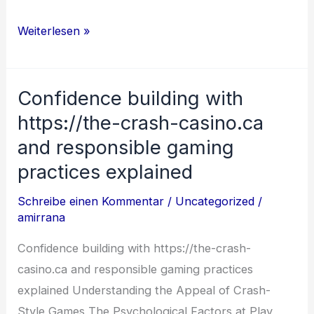
Лучшие
Weiterlesen »
Онлайн
Казино
Confidence building with
Для
Игры
https://the-crash-casino.ca
На
and responsible gaming
Рубли
practices explained
В
2025
Schreibe einen Kommentar
/
Uncategorized
/
amirrana
Году
Confidence building with https://the-crash-
casino.ca and responsible gaming practices
explained Understanding the Appeal of Crash-
Style Games The Psychological Factors at Play