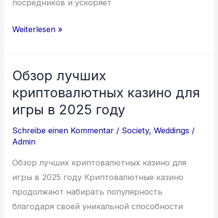
посредников и ускоряет
Обзор
Weiterlesen »
лучших
криптовалютных
Обзор лучших
казино
для
криптовалютных казино для
игры
игры в 2025 году
в
Schreibe einen Kommentar
/
Society, Weddings
/
2025
Admin
году
Обзор лучших криптовалютных казино для
игры в 2025 году Криптовалютные казино
продолжают набирать популярность
благодаря своей уникальной способности