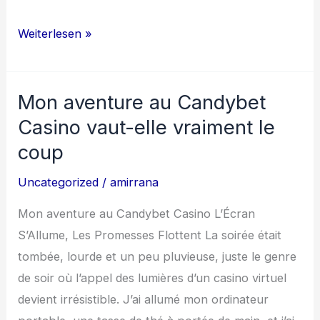
Wonderful_physics_powers_plinko_payouts_and_captiva
Weiterlesen »
Mon aventure au Candybet
Casino vaut-elle vraiment le
coup
Uncategorized
/
amirrana
Mon aventure au Candybet Casino L’Écran
S’Allume, Les Promesses Flottent La soirée était
tombée, lourde et un peu pluvieuse, juste le genre
de soir où l’appel des lumières d’un casino virtuel
devient irrésistible. J’ai allumé mon ordinateur