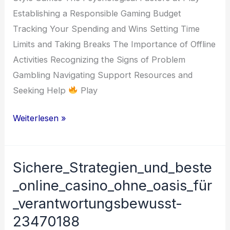
Establishing a Responsible Gaming Budget
Tracking Your Spending and Wins Setting Time
Limits and Taking Breaks The Importance of Offline
Activities Recognizing the Signs of Problem
Gambling Navigating Support Resources and
Seeking Help
Play
Confidence
Weiterlesen »
building
with
Sichere_Strategien_und_beste
https://the-
crash-
_online_casino_ohne_oasis_für
casino.ca
_verantwortungsbewusst-
and
23470188
responsible