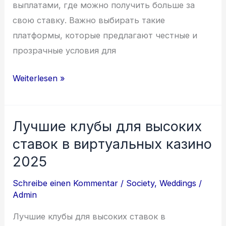
выплатами, где можно получить больше за
свою ставку. Важно выбирать такие
платформы, которые предлагают честные и
прозрачные условия для
Лучшие
Weiterlesen »
Онлайн
Казино
Лучшие клубы для высоких
С
Высокими
ставок в виртуальных казино
Выплатами
2025
В
Schreibe einen Kommentar
/
Society, Weddings
/
2025
Admin
Году
Лучшие клубы для высоких ставок в