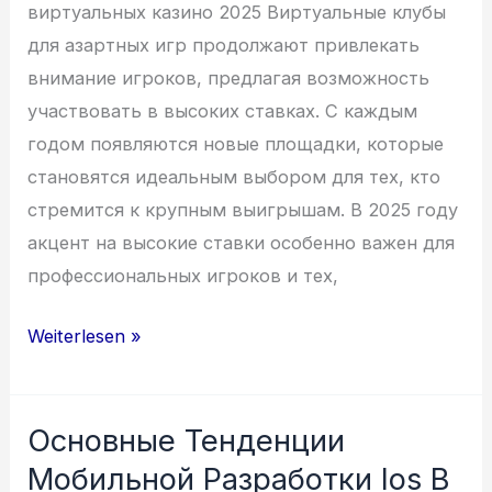
виртуальных казино 2025 Виртуальные клубы
для азартных игр продолжают привлекать
внимание игроков, предлагая возможность
участвовать в высоких ставках. С каждым
годом появляются новые площадки, которые
становятся идеальным выбором для тех, кто
стремится к крупным выигрышам. В 2025 году
акцент на высокие ставки особенно важен для
профессиональных игроков и тех,
Лучшие
Weiterlesen »
клубы
для
Основные Тенденции
высоких
ставок
Мобильной Разработки Ios В