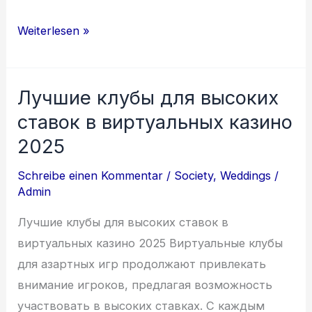
Лучшие
Weiterlesen »
Онлайн
Казино
Лучшие клубы для высоких
России
С
ставок в виртуальных казино
Крупными
2025
Выигрышами
Schreibe einen Kommentar
/
Society, Weddings
/
2025
Admin
Лучшие клубы для высоких ставок в
виртуальных казино 2025 Виртуальные клубы
для азартных игр продолжают привлекать
внимание игроков, предлагая возможность
участвовать в высоких ставках. С каждым