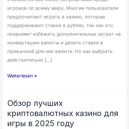
игроков по всему миру. Многие пользователи
предпочитают играть в казино, которые
поддерживают ставки в рублях, так как это
позволяет избежать дополнительных затрат на
конвертацию валюты и делать ставки в
привычной для них валюте. Но как выбрать
действительно […]
Лучшие
Weiterlesen »
Онлайн
Казино
Обзор лучших
С
Рублевыми
криптовалютных казино для
Ставками
игры в 2025 году
2025