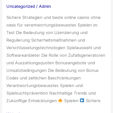
gaming
Uncategorized
/
Admin
practices
Sichere Strategien und beste online casino ohne
explained
oasis für verantwortungsbewusstes Spielen im
Test Die Bedeutung von Lizenzierung und
Regulierung Sicherheitsmaßnahmen und
Verschlüsselungstechnologien Spielauswahl und
Softwareanbieter Die Rolle von Zufallsgeneratoren
und Auszahlungsquoten Bonusangebote und
Umsatzbedingungen Die Bedeutung von Bonus
Codes und zeitlichen Beschränkungen
Verantwortungsbewusstes Spielen und
Spielsuchtprävention Nachhaltige Trends und
Zukünftige Entwicklungen
Spielen
Sichere