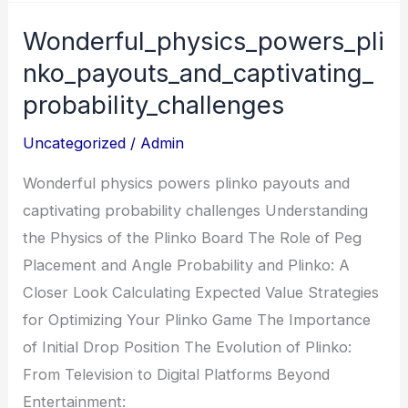
416072
casino
Wonderful_physics_powers_pli
experiences
nko_payouts_and_captivating_
probability_challenges
Uncategorized
/
Admin
Wonderful physics powers plinko payouts and
captivating probability challenges Understanding
the Physics of the Plinko Board The Role of Peg
Placement and Angle Probability and Plinko: A
Closer Look Calculating Expected Value Strategies
for Optimizing Your Plinko Game The Importance
of Initial Drop Position The Evolution of Plinko:
From Television to Digital Platforms Beyond
Entertainment: