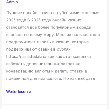
Admin
2025
Лучшие онлайн казино с рублевыми ставками
2025 года В 2025 году онлайн казино
становятся все более популярными среди
игроков по всему миру. Многие пользователи
предпочитают играть в казино, которые
поддерживают ставки в рублях,
https://naslediedal.ru/ так как это позволяет
избежать дополнительных затрат на
конвертацию валюты и делать ставки в
привычной для них валюте. Но как выбрать
Лучшие
Weiterlesen »
Онлайн
Казино