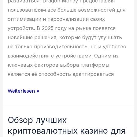
развиваться, Dragon Money предоставляя
пользователям всё больше возможностей для
оптимизации и персонализации своих
устройств. В 2025 году на рынке появятся
новейшие решения, которые будут улучшать
не только производительность, но и удобство
взаимодействия с устройствами. Одним из
ключевых факторов выбора платформы
является её способность адаптироваться
Лучшие
Weiterlesen »
Android
Платформы
Обзор лучших
Для
Пользователей
криптовалютных казино для
В