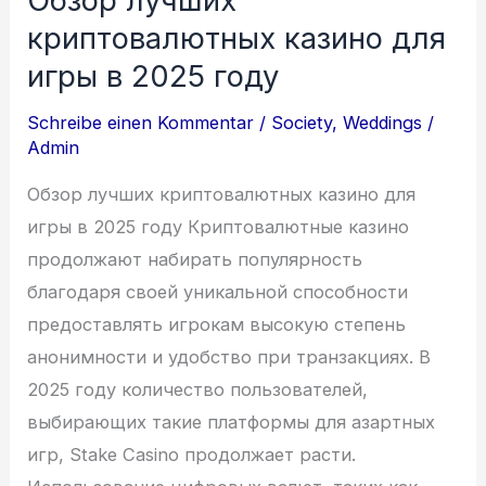
Обзор лучших
для
криптовалютных казино для
казино
игры в 2025 году
в
Schreibe einen Kommentar
/
Society, Weddings
/
2025
Admin
году
Обзор лучших криптовалютных казино для
игры в 2025 году Криптовалютные казино
продолжают набирать популярность
благодаря своей уникальной способности
предоставлять игрокам высокую степень
анонимности и удобство при транзакциях. В
2025 году количество пользователей,
выбирающих такие платформы для азартных
игр, Stake Casino продолжает расти.