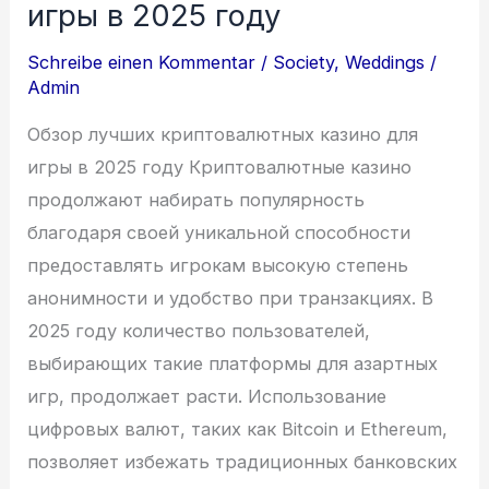
игры в 2025 году
2025
Schreibe einen Kommentar
/
Society, Weddings
/
Году
Admin
Обзор лучших криптовалютных казино для
игры в 2025 году Криптовалютные казино
продолжают набирать популярность
благодаря своей уникальной способности
предоставлять игрокам высокую степень
анонимности и удобство при транзакциях. В
2025 году количество пользователей,
выбирающих такие платформы для азартных
игр, продолжает расти. Использование
цифровых валют, таких как Bitcoin и Ethereum,
позволяет избежать традиционных банковских