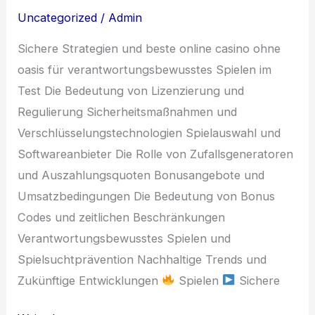
gaming
Uncategorized
/
Admin
practices
Sichere Strategien und beste online casino ohne
explained
oasis für verantwortungsbewusstes Spielen im
Test Die Bedeutung von Lizenzierung und
Regulierung Sicherheitsmaßnahmen und
Verschlüsselungstechnologien Spielauswahl und
Softwareanbieter Die Rolle von Zufallsgeneratoren
und Auszahlungsquoten Bonusangebote und
Umsatzbedingungen Die Bedeutung von Bonus
Codes und zeitlichen Beschränkungen
Verantwortungsbewusstes Spielen und
Spielsuchtprävention Nachhaltige Trends und
Zukünftige Entwicklungen
Spielen
Sichere