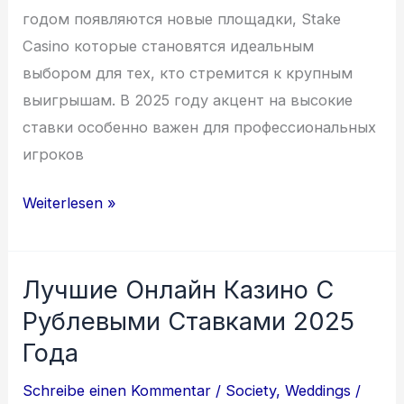
годом появляются новые площадки, Stake
Casino которые становятся идеальным
выбором для тех, кто стремится к крупным
выигрышам. В 2025 году акцент на высокие
ставки особенно важен для профессиональных
игроков
Лучшие
Weiterlesen »
клубы
для
Лучшие Онлайн Казино С
высоких
ставок
Рублевыми Ставками 2025
в
Года
виртуальных
Schreibe einen Kommentar
/
Society, Weddings
/
казино