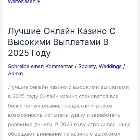
Лучшие
Weiterlesen »
Онлайн
Казино
Лучшие Онлайн Казино С
России
С
Высокими Выплатами В
Крупными
2025 Году
Выигрышами
Schreibe einen Kommentar
/
Society, Weddings
/
2025
Admin
Лучшие онлайн казино с высокими выплатами
в 2025 году Онлайн казино становятся все
более популярными, предлагая игрокам
возможность испытать удачу и заработать
реальные деньги. В 2025 году игроки все чаще
обращают внимание на казино с высокими