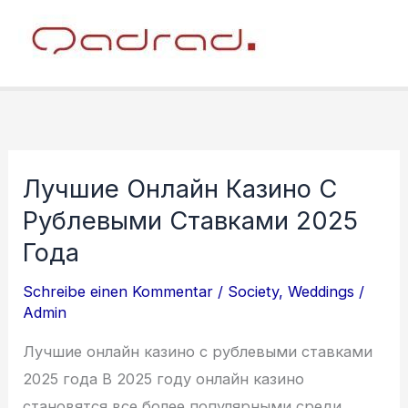
Zum
Inhalt
springen
Лучшие Онлайн Казино С
Рублевыми Ставками 2025
Года
Schreibe einen Kommentar
/
Society, Weddings
/
Admin
Лучшие онлайн казино с рублевыми ставками
2025 года В 2025 году онлайн казино
становятся все более популярными среди