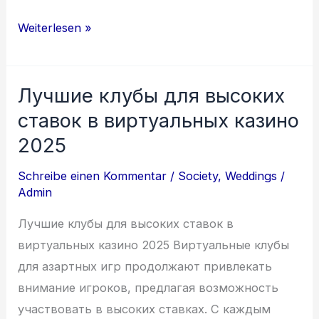
Основные
Weiterlesen »
Тенденции
Мобильной
Лучшие клубы для высоких
Разработки
Ios
ставок в виртуальных казино
В
2025
2025
Schreibe einen Kommentar
/
Society, Weddings
/
Году
Admin
Лучшие клубы для высоких ставок в
виртуальных казино 2025 Виртуальные клубы
для азартных игр продолжают привлекать
внимание игроков, предлагая возможность
участвовать в высоких ставках. С каждым