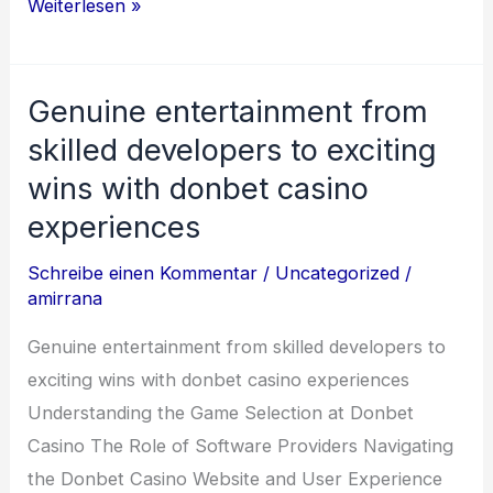
Sichere_Strategien_und_beste_online_casino_ohne_oas
Weiterlesen »
23470188
Genuine entertainment from
skilled developers to exciting
wins with donbet casino
experiences
Schreibe einen Kommentar
/
Uncategorized
/
amirrana
Genuine entertainment from skilled developers to
exciting wins with donbet casino experiences
Understanding the Game Selection at Donbet
Casino The Role of Software Providers Navigating
the Donbet Casino Website and User Experience