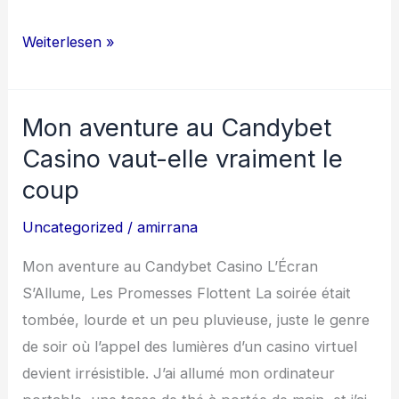
Wonderful_physics_powers_plinko_payouts_and_captiva
Weiterlesen »
Mon aventure au Candybet
Casino vaut-elle vraiment le
coup
Uncategorized
/
amirrana
Mon aventure au Candybet Casino L’Écran
S’Allume, Les Promesses Flottent La soirée était
tombée, lourde et un peu pluvieuse, juste le genre
de soir où l’appel des lumières d’un casino virtuel
devient irrésistible. J’ai allumé mon ordinateur