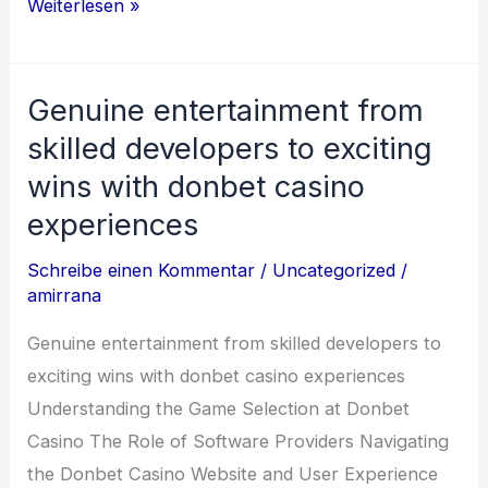
Sichere_Strategien_und_beste_online_casino_ohne_oas
Weiterlesen »
23470188
Genuine entertainment from
skilled developers to exciting
wins with donbet casino
experiences
Schreibe einen Kommentar
/
Uncategorized
/
amirrana
Genuine entertainment from skilled developers to
exciting wins with donbet casino experiences
Understanding the Game Selection at Donbet
Casino The Role of Software Providers Navigating
the Donbet Casino Website and User Experience