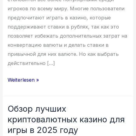
игроков по всему миру. Многие пользователи
предпочитают играть в казино, которые
поддерживают ставки в рублях, так как это
позволяет избежать дополнительных затрат на
конвертацию валюты и делать ставки в
привычной для них валюте. Но как выбрать
действительно […]
Лучшие
Weiterlesen »
Онлайн
Казино
Обзор лучших
С
Рублевыми
криптовалютных казино для
Ставками
игры в 2025 году
2025