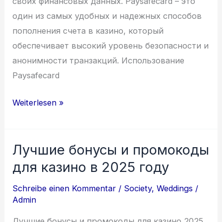
своих финансовых данных. Paysafecard – это
один из самых удобных и надежных способов
пополнения счета в казино, который
обеспечивает высокий уровень безопасности и
анонимности транзакций. Использование
Paysafecard
Лучшие
Weiterlesen »
Онлайн
Казино
Лучшие бонусы и промокоды
С
Paysafecard
для казино в 2025 году
Для
Schreibe einen Kommentar
/
Society, Weddings
/
Безопасных
Admin
Ставок
Лучшие бонусы и промокоды для казино 2025