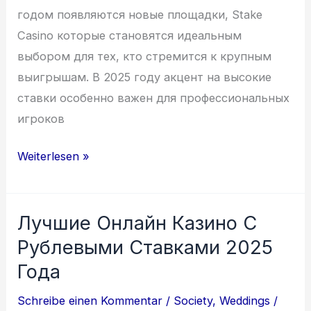
годом появляются новые площадки, Stake
Casino которые становятся идеальным
выбором для тех, кто стремится к крупным
выигрышам. В 2025 году акцент на высокие
ставки особенно важен для профессиональных
игроков
Лучшие
Weiterlesen »
клубы
для
Лучшие Онлайн Казино С
высоких
ставок
Рублевыми Ставками 2025
в
Года
виртуальных
Schreibe einen Kommentar
/
Society, Weddings
/
казино