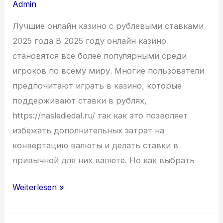
Admin
2025
Лучшие онлайн казино с рублевыми ставками
2025 года В 2025 году онлайн казино
становятся все более популярными среди
игроков по всему миру. Многие пользователи
предпочитают играть в казино, которые
поддерживают ставки в рублях,
https://naslediedal.ru/ так как это позволяет
избежать дополнительных затрат на
конвертацию валюты и делать ставки в
привычной для них валюте. Но как выбрать
Лучшие
Weiterlesen »
Онлайн
Казино