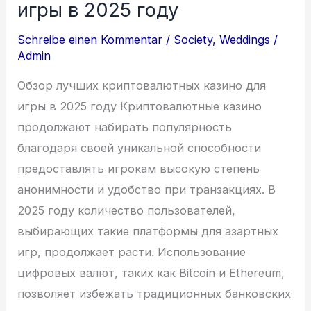
игры в 2025 году
2025
Schreibe einen Kommentar
/
Society, Weddings
/
Году
Admin
Обзор лучших криптовалютных казино для
игры в 2025 году Криптовалютные казино
продолжают набирать популярность
благодаря своей уникальной способности
предоставлять игрокам высокую степень
анонимности и удобство при транзакциях. В
2025 году количество пользователей,
выбирающих такие платформы для азартных
игр, продолжает расти. Использование
цифровых валют, таких как Bitcoin и Ethereum,
позволяет избежать традиционных банковских