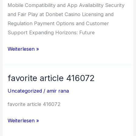
Mobile Compatibility and App Availability Security
and Fair Play at Donbet Casino Licensing and
Regulation Payment Options and Customer
Support Expanding Horizons: Future
Genuine
Weiterlesen »
entertainment
from
favorite article 416072
skilled
developers
Uncategorized
/
amir rana
to
exciting
favorite article 416072
wins
favorite
Weiterlesen »
with
article
donbet