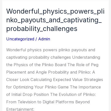
416072
casino
Wonderful_physics_powers_pli
experiences
nko_payouts_and_captivating_
probability_challenges
Uncategorized
/
Admin
Wonderful physics powers plinko payouts and
captivating probability challenges Understanding
the Physics of the Plinko Board The Role of Peg
Placement and Angle Probability and Plinko: A
Closer Look Calculating Expected Value Strategies
for Optimizing Your Plinko Game The Importance
of Initial Drop Position The Evolution of Plinko:
From Television to Digital Platforms Beyond
Entertainment: