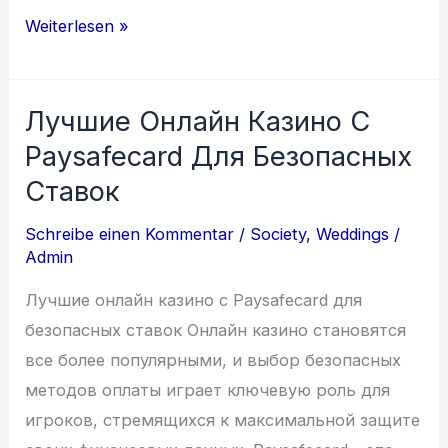
Обзор
Weiterlesen »
лучших
криптовалютных
Лучшие Онлайн Казино С
казино
для
Paysafecard Для Безопасных
игры
Ставок
в
Schreibe einen Kommentar
/
Society, Weddings
/
2025
Admin
году
Лучшие онлайн казино с Paysafecard для
безопасных ставок Онлайн казино становятся
все более популярными, и выбор безопасных
методов оплаты играет ключевую роль для
игроков, стремящихся к максимальной защите