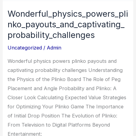
416072
casino
Wonderful_physics_powers_pli
experiences
nko_payouts_and_captivating_
probability_challenges
Uncategorized
/
Admin
Wonderful physics powers plinko payouts and
captivating probability challenges Understanding
the Physics of the Plinko Board The Role of Peg
Placement and Angle Probability and Plinko: A
Closer Look Calculating Expected Value Strategies
for Optimizing Your Plinko Game The Importance
of Initial Drop Position The Evolution of Plinko:
From Television to Digital Platforms Beyond
Entertainment: