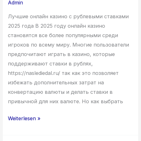
Admin
2025
Лучшие онлайн казино с рублевыми ставками
2025 года В 2025 году онлайн казино
становятся все более популярными среди
игроков по всему миру. Многие пользователи
предпочитают играть в казино, которые
поддерживают ставки в рублях,
https://naslediedal.ru/ так как это позволяет
избежать дополнительных затрат на
конвертацию валюты и делать ставки в
привычной для них валюте. Но как выбрать
Лучшие
Weiterlesen »
Онлайн
Казино