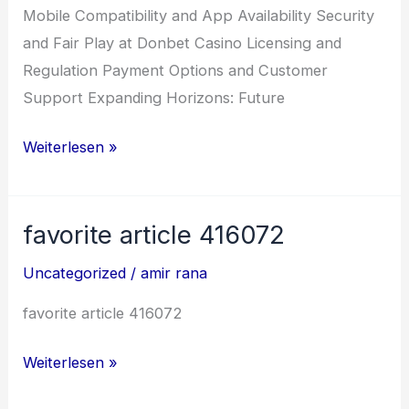
Mobile Compatibility and App Availability Security
and Fair Play at Donbet Casino Licensing and
Regulation Payment Options and Customer
Support Expanding Horizons: Future
Genuine
Weiterlesen »
entertainment
from
favorite article 416072
skilled
developers
Uncategorized
/
amir rana
to
exciting
favorite article 416072
wins
favorite
Weiterlesen »
with
article
donbet