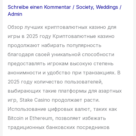
Schreibe einen Kommentar
/
Society, Weddings
/
Года
Admin
Обзор лучших криптовалютных казино для
игры в 2025 году Криптовалютные казино
продолжают набирать популярность
благодаря своей уникальной способности
предоставлять игрокам высокую степень
анонимности и удобство при транзакциях. В
2025 году количество пользователей,
выбирающих такие платформы для азартных
игр, Stake Casino продолжает расти.
Использование цифровых валют, таких как
Bitcoin и Ethereum, позволяет избежать
традиционных банковских посредников