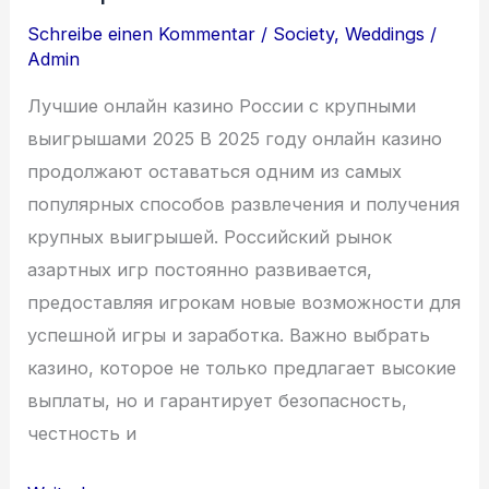
в
Schreibe einen Kommentar
/
Society, Weddings
/
2025
Admin
году
Лучшие онлайн казино России с крупными
выигрышами 2025 В 2025 году онлайн казино
продолжают оставаться одним из самых
популярных способов развлечения и получения
крупных выигрышей. Российский рынок
азартных игр постоянно развивается,
предоставляя игрокам новые возможности для
успешной игры и заработка. Важно выбрать
казино, которое не только предлагает высокие
выплаты, но и гарантирует безопасность,
честность и