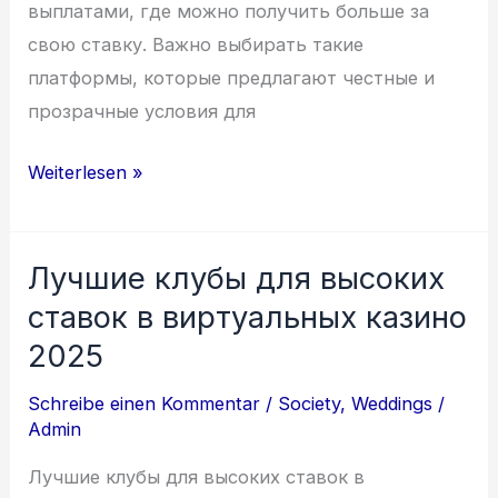
выплатами, где можно получить больше за
свою ставку. Важно выбирать такие
платформы, которые предлагают честные и
прозрачные условия для
Лучшие
Weiterlesen »
Онлайн
Казино
Лучшие клубы для высоких
С
Высокими
ставок в виртуальных казино
Выплатами
2025
В
Schreibe einen Kommentar
/
Society, Weddings
/
2025
Admin
Году
Лучшие клубы для высоких ставок в