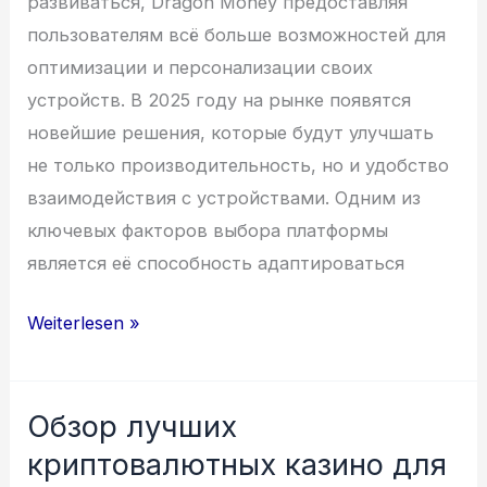
развиваться, Dragon Money предоставляя
пользователям всё больше возможностей для
оптимизации и персонализации своих
устройств. В 2025 году на рынке появятся
новейшие решения, которые будут улучшать
не только производительность, но и удобство
взаимодействия с устройствами. Одним из
ключевых факторов выбора платформы
является её способность адаптироваться
Лучшие
Weiterlesen »
Android
Платформы
Обзор лучших
Для
Пользователей
криптовалютных казино для
В