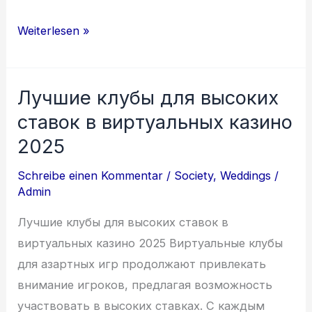
Лучшие
Weiterlesen »
Онлайн
Казино
Лучшие клубы для высоких
России
С
ставок в виртуальных казино
Крупными
2025
Выигрышами
Schreibe einen Kommentar
/
Society, Weddings
/
2025
Admin
Лучшие клубы для высоких ставок в
виртуальных казино 2025 Виртуальные клубы
для азартных игр продолжают привлекать
внимание игроков, предлагая возможность
участвовать в высоких ставках. С каждым