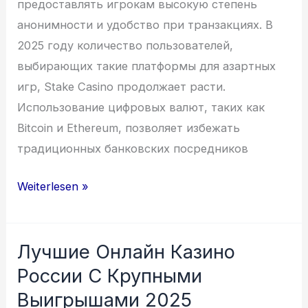
предоставлять игрокам высокую степень
анонимности и удобство при транзакциях. В
2025 году количество пользователей,
выбирающих такие платформы для азартных
игр, Stake Casino продолжает расти.
Использование цифровых валют, таких как
Bitcoin и Ethereum, позволяет избежать
традиционных банковских посредников
Обзор
Weiterlesen »
лучших
криптовалютных
Лучшие Онлайн Казино
казино
для
России С Крупными
игры
Выигрышами 2025