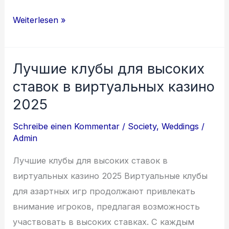
Основные
Weiterlesen »
Тенденции
Мобильной
Лучшие клубы для высоких
Разработки
Ios
ставок в виртуальных казино
В
2025
2025
Schreibe einen Kommentar
/
Society, Weddings
/
Году
Admin
Лучшие клубы для высоких ставок в
виртуальных казино 2025 Виртуальные клубы
для азартных игр продолжают привлекать
внимание игроков, предлагая возможность
участвовать в высоких ставках. С каждым