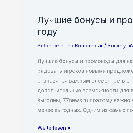
С
Paysafecard
Лучшие бонусы и про
Для
году
Безопасных
Ставок
Schreibe einen Kommentar
/
Society, 
Лучшие бонусы и промокоды для ка
радовать игроков новыми предложен
становятся важным элементом в ст
дополнительные возможности для в
выгодны, 77news.ru поэтому важно
менее выгодных. Одним из самых п
Лучшие
Weiterlesen »