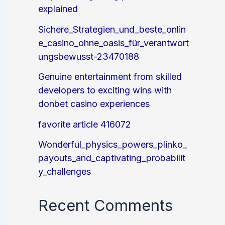
explained
Sichere_Strategien_und_beste_onlin
e_casino_ohne_oasis_für_verantwort
ungsbewusst-23470188
Genuine entertainment from skilled
developers to exciting wins with
donbet casino experiences
favorite article 416072
Wonderful_physics_powers_plinko_
payouts_and_captivating_probabilit
y_challenges
Recent Comments