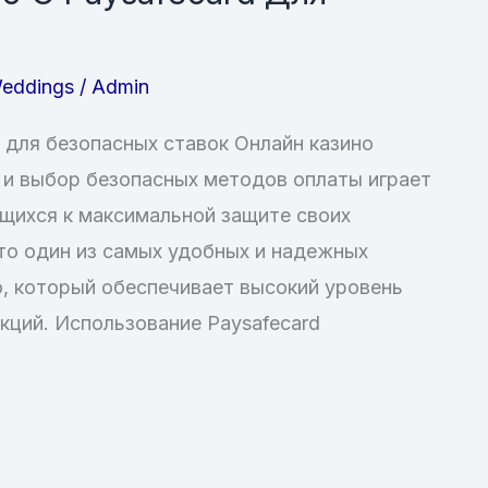
Weddings
/
Admin
d для безопасных ставок Онлайн казино
 и выбор безопасных методов оплаты играет
щихся к максимальной защите своих
это один из самых удобных и надежных
о, который обеспечивает высокий уровень
кций. Использование Paysafecard