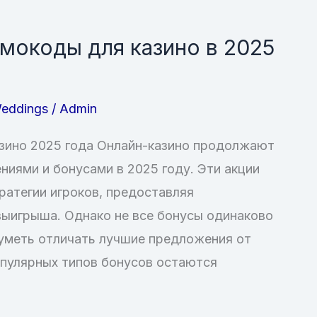
мокоды для казино в 2025
Weddings
/
Admin
зино 2025 года Онлайн-казино продолжают
иями и бонусами в 2025 году. Эти акции
ратегии игроков, предоставляя
ыигрыша. Однако не все бонусы одинаково
 уметь отличать лучшие предложения от
опулярных типов бонусов остаются