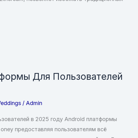
тформы Для Пользователей
Weddings
/
Admin
зователей в 2025 году Android платформы
oney предоставляя пользователям всё