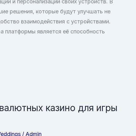
ции и персонализации своих устройств. В
шие решения, которые будут улучшать не
добство взаимодействия с устройствами.
а платформы является её способность
валютных казино для игры
Weddings
/
Admin