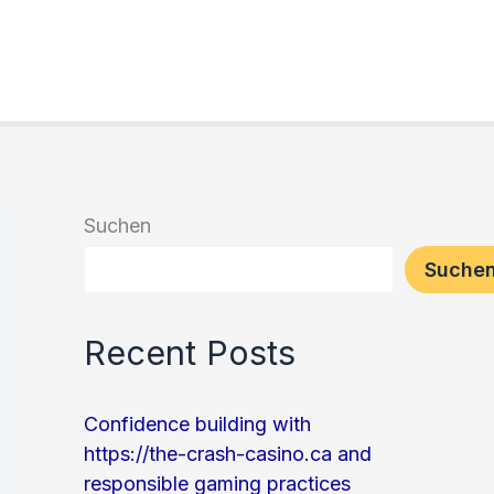
Suchen
Suche
Recent Posts
Confidence building with
https://the-crash-casino.ca and
responsible gaming practices