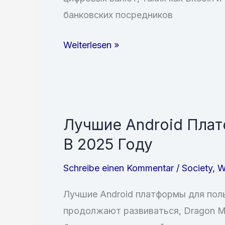
банковских посредников
Обзор
Weiterlesen »
лучших
криптовалютных
казино
для
Лучшие Android Пла
игры
В 2025 Году
в
2025
Schreibe einen Kommentar
/
Society, 
году
Лучшие Android платформы для поль
продолжают развиваться, Dragon M