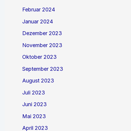
Februar 2024
Januar 2024
Dezember 2023
November 2023
Oktober 2023
September 2023
August 2023
Juli 2023
Juni 2023
Mai 2023
April 2023