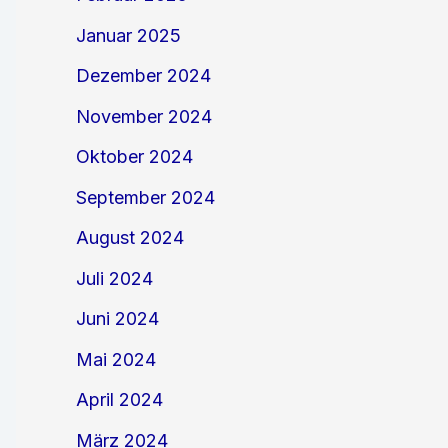
Januar 2025
Dezember 2024
November 2024
Oktober 2024
September 2024
August 2024
Juli 2024
Juni 2024
Mai 2024
April 2024
März 2024