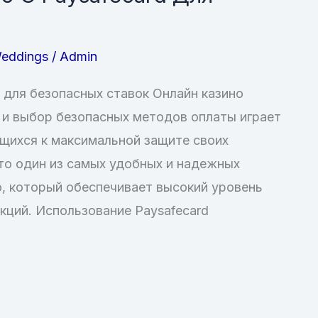
Weddings
/
Admin
d для безопасных ставок Онлайн казино
 и выбор безопасных методов оплаты играет
щихся к максимальной защите своих
это один из самых удобных и надежных
о, который обеспечивает высокий уровень
кций. Использование Paysafecard