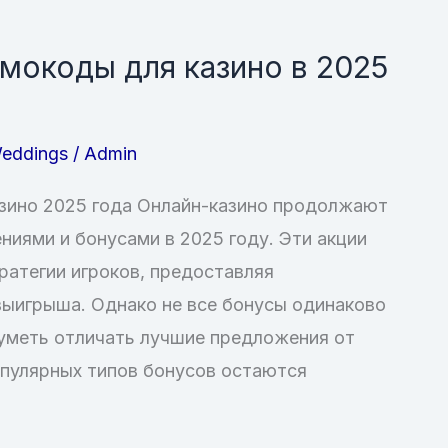
мокоды для казино в 2025
Weddings
/
Admin
зино 2025 года Онлайн-казино продолжают
иями и бонусами в 2025 году. Эти акции
ратегии игроков, предоставляя
ыигрыша. Однако не все бонусы одинаково
 уметь отличать лучшие предложения от
опулярных типов бонусов остаются