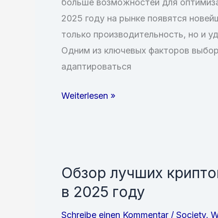
больше возможностей для оптимиза
2025 году на рынке появятся новей
только производительность, но и у
Одним из ключевых факторов выбор
адаптироваться
Лучшие
Weiterlesen »
Android
Платформы
Для
Пользователей
Обзор лучших крипто
В
в 2025 году
2025
Году
Schreibe einen Kommentar
/
Society, 