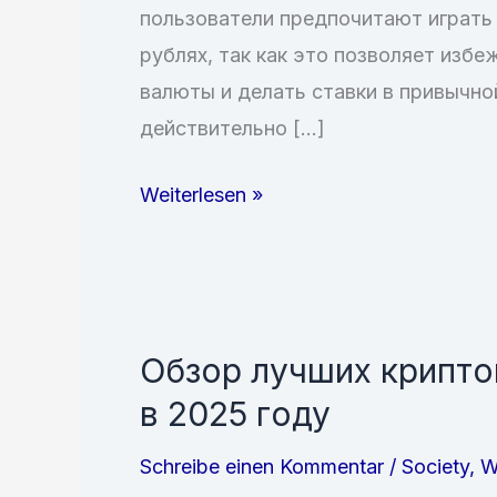
пользователи предпочитают играть 
рублях, так как это позволяет изб
валюты и делать ставки в привычно
действительно […]
Лучшие
Weiterlesen »
Онлайн
Казино
С
Рублевыми
Обзор лучших крипто
Ставками
в 2025 году
2025
Года
Schreibe einen Kommentar
/
Society, 