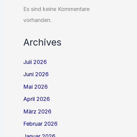
Es sind keine Kommentare
vorhanden.
Archives
Juli 2026
Juni 2026
Mai 2026
April 2026
März 2026
Februar 2026
Januar 2026