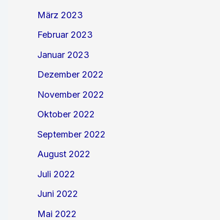
März 2023
Februar 2023
Januar 2023
Dezember 2022
November 2022
Oktober 2022
September 2022
August 2022
Juli 2022
Juni 2022
Mai 2022