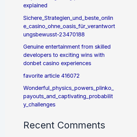
explained
Sichere_Strategien_und_beste_onlin
e_casino_ohne_oasis_für_verantwort
ungsbewusst-23470188
Genuine entertainment from skilled
developers to exciting wins with
donbet casino experiences
favorite article 416072
Wonderful_physics_powers_plinko_
payouts_and_captivating_probabilit
y_challenges
Recent Comments