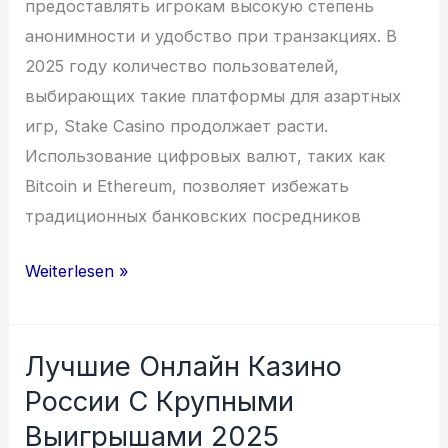
предоставлять игрокам высокую степень
анонимности и удобство при транзакциях. В
2025 году количество пользователей,
выбирающих такие платформы для азартных
игр, Stake Casino продолжает расти.
Использование цифровых валют, таких как
Bitcoin и Ethereum, позволяет избежать
традиционных банковских посредников
Обзор
Weiterlesen »
лучших
криптовалютных
Лучшие Онлайн Казино
казино
для
России С Крупными
игры
Выигрышами 2025