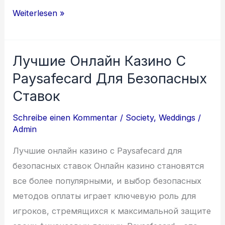
Обзор
Weiterlesen »
лучших
криптовалютных
Лучшие Онлайн Казино С
казино
для
Paysafecard Для Безопасных
игры
Ставок
в
Schreibe einen Kommentar
/
Society, Weddings
/
2025
Admin
году
Лучшие онлайн казино с Paysafecard для
безопасных ставок Онлайн казино становятся
все более популярными, и выбор безопасных
методов оплаты играет ключевую роль для
игроков, стремящихся к максимальной защите