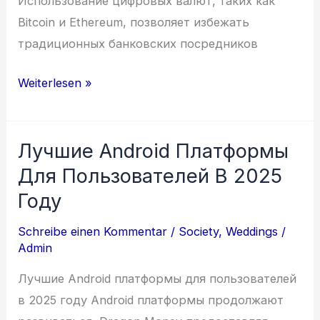
Использование цифровых валют, таких как
Bitcoin и Ethereum, позволяет избежать
традиционных банковских посредников
Обзор
Weiterlesen »
лучших
криптовалютных
Лучшие Android Платформы
казино
для
Для Пользователей В 2025
игры
Году
в
Schreibe einen Kommentar
/
Society, Weddings
/
2025
Admin
году
Лучшие Android платформы для пользователей
в 2025 году Android платформы продолжают