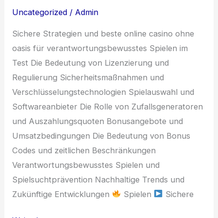
gaming
Uncategorized
/
Admin
practices
Sichere Strategien und beste online casino ohne
explained
oasis für verantwortungsbewusstes Spielen im
Test Die Bedeutung von Lizenzierung und
Regulierung Sicherheitsmaßnahmen und
Verschlüsselungstechnologien Spielauswahl und
Softwareanbieter Die Rolle von Zufallsgeneratoren
und Auszahlungsquoten Bonusangebote und
Umsatzbedingungen Die Bedeutung von Bonus
Codes und zeitlichen Beschränkungen
Verantwortungsbewusstes Spielen und
Spielsuchtprävention Nachhaltige Trends und
Zukünftige Entwicklungen
Spielen
Sichere