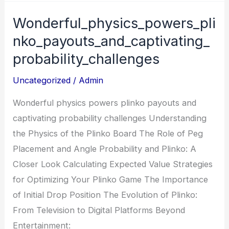
416072
casino
Wonderful_physics_powers_pli
experiences
nko_payouts_and_captivating_
probability_challenges
Uncategorized
/
Admin
Wonderful physics powers plinko payouts and
captivating probability challenges Understanding
the Physics of the Plinko Board The Role of Peg
Placement and Angle Probability and Plinko: A
Closer Look Calculating Expected Value Strategies
for Optimizing Your Plinko Game The Importance
of Initial Drop Position The Evolution of Plinko:
From Television to Digital Platforms Beyond
Entertainment: