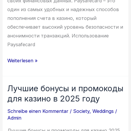
своих финансовых данных. Paysafecard – это
один из самых удобных и надежных способов
пополнения счета в казино, который
обеспечивает высокий уровень безопасности и
анонимности транзакций. Использование
Paysafecard
Лучшие
Weiterlesen »
Онлайн
Казино
Лучшие бонусы и промокоды
С
Paysafecard
для казино в 2025 году
Для
Schreibe einen Kommentar
/
Society, Weddings
/
Безопасных
Admin
Ставок
Лучшие бонусы и промокоды для казино 2025