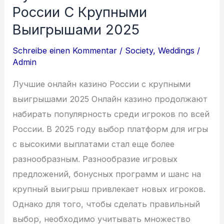
С
России С Крупными
Крупными
Выигрышами 2025
Выигрышами
Schreibe einen Kommentar
/
Society, Weddings
/
2025
Admin
Лучшие онлайн казино России с крупными
выигрышами 2025 Онлайн казино продолжают
набирать популярность среди игроков по всей
России. В 2025 году выбор платформ для игры
с высокими выплатами стал еще более
разнообразным. Разнообразие игровых
предложений, бонусных программ и шанс на
крупный выигрыш привлекает новых игроков.
Однако для того, чтобы сделать правильный
выбор, необходимо учитывать множество