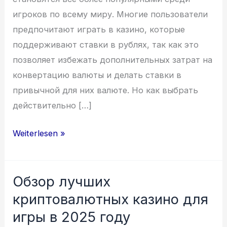
игроков по всему миру. Многие пользователи
предпочитают играть в казино, которые
поддерживают ставки в рублях, так как это
позволяет избежать дополнительных затрат на
конвертацию валюты и делать ставки в
привычной для них валюте. Но как выбрать
действительно […]
Лучшие
Weiterlesen »
Онлайн
Казино
Обзор лучших
С
Рублевыми
криптовалютных казино для
Ставками
игры в 2025 году
2025