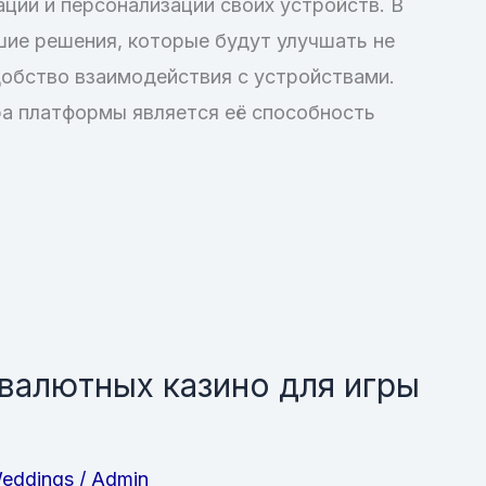
ции и персонализации своих устройств. В
шие решения, которые будут улучшать не
добство взаимодействия с устройствами.
а платформы является её способность
валютных казино для игры
Weddings
/
Admin