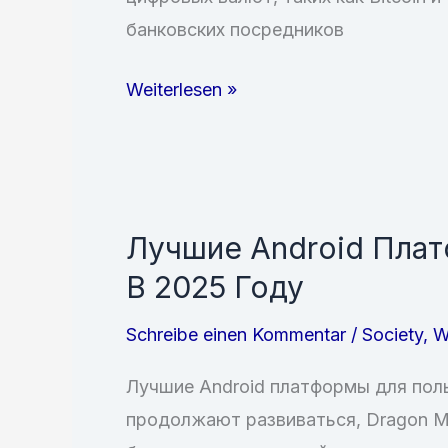
банковских посредников
Обзор
Weiterlesen »
лучших
криптовалютных
казино
для
Лучшие Android Пла
игры
В 2025 Году
в
2025
Schreibe einen Kommentar
/
Society, 
году
Лучшие Android платформы для поль
продолжают развиваться, Dragon M