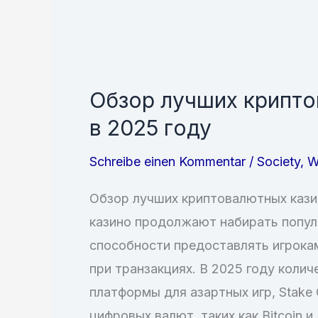
бонусы
и
промокоды
для
Обзор лучших крипто
казино
в 2025 году
в
2025
Schreibe einen Kommentar
/
Society, 
году
Обзор лучших криптовалютных кази
казино продолжают набирать попул
способности предоставлять игрока
при транзакциях. В 2025 году коли
платформы для азартных игр, Stake
цифровых валют, таких как Bitcoin 