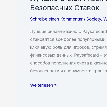
Безопасных Ставок
в
2025
Schreibe einen Kommentar
/
Society, 
году
Лучшие онлайн казино с Paysafecar
становятся все более популярными,
ключевую роль для игроков, стремя
финансовых данных. Paysafecard – 
способов пополнения счета в казин
безопасности и анонимности транза
Лучшие
Weiterlesen »
Онлайн
Казино