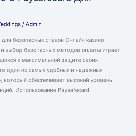
Weddings
/
Admin
d для безопасных ставок Онлайн казино
 и выбор безопасных методов оплаты играет
щихся к максимальной защите своих
это один из самых удобных и надежных
о, который обеспечивает высокий уровень
кций. Использование Paysafecard