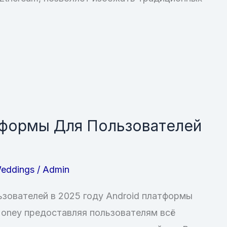
тформы Для Пользователей
Weddings
/
Admin
зователей в 2025 году Android платформы
oney предоставляя пользователям всё