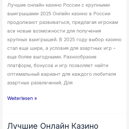
Лучшие онлайн казино России с крупными
выигрышами 2025 Онлайн казино в России
продолжают развиваться, предлагая игрокам
все новые возможности для получения
крупных выигрышей. В 2025 году выбор казино
стал еще шире, а условия для азартных игр –
еще более выгодными. Разнообразие
платформ, бонусов и игр позволяет найти
оптимальный вариант для каждого любителя
азартных развлечений. Для
Лучшие
Weiterlesen »
Онлайн
Казино
Лучшие Онлайн Казино
России