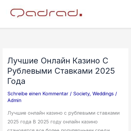
Zum
Inhalt
springen
Лучшие Онлайн Казино С
Рублевыми Ставками 2025
Года
Schreibe einen Kommentar
/
Society, Weddings
/
Admin
Лучшие онлайн казино с рублевыми ставками
2025 года В 2025 году онлайн казино
становятся все более популярными среди