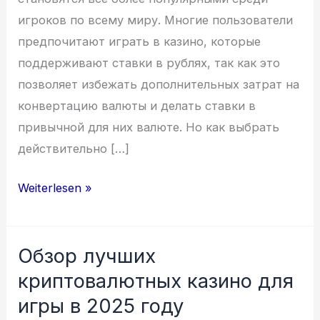
игроков по всему миру. Многие пользователи
предпочитают играть в казино, которые
поддерживают ставки в рублях, так как это
позволяет избежать дополнительных затрат на
конвертацию валюты и делать ставки в
привычной для них валюте. Но как выбрать
действительно […]
Лучшие
Weiterlesen »
Онлайн
Казино
Обзор лучших
С
Рублевыми
криптовалютных казино для
Ставками
игры в 2025 году
2025