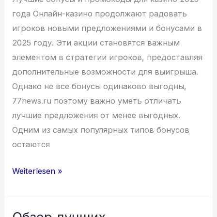
года Онлайн-казино продолжают радовать
игроков новыми предложениями и бонусами в
2025 году. Эти акции становятся важным
элементом в стратегии игроков, предоставляя
дополнительные возможности для выигрыша.
Однако не все бонусы одинаково выгодны,
77news.ru поэтому важно уметь отличать
лучшие предложения от менее выгодных.
Одним из самых популярных типов бонусов
остаются
Лучшие
Weiterlesen »
бонусы
и
промокоды