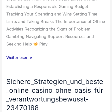
Establishing a Responsible Gaming Budget
Tracking Your Spending and Wins Setting Time
Limits and Taking Breaks The Importance of Offline
Activities Recognizing the Signs of Problem
Gambling Navigating Support Resources and
Seeking Help
Play
Confidence
Weiterlesen »
building
with
Sichere_Strategien_und_beste
https://the-
crash-
_online_casino_ohne_oasis_für
casino.ca
_verantwortungsbewusst-
and
23470188
responsible