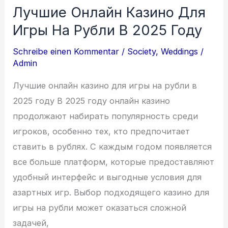
Лучшие Онлайн Казино Для
С
Рублевыми
Игры На Рубли В 2025 Году
Ставками
Schreibe einen Kommentar
/
Society, Weddings
/
2025
Admin
Года
Лучшие онлайн казино для игры на рубли в
2025 году В 2025 году онлайн казино
продолжают набирать популярность среди
игроков, особенно тех, кто предпочитает
ставить в рублях. С каждым годом появляется
все больше платформ, которые предоставляют
удобный интерфейс и выгодные условия для
азартных игр. Выбор подходящего казино для
игры на рубли может оказаться сложной
задачей,