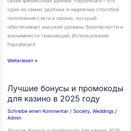
своих финансовых данных. Paysafecard – это
один из самых удобных и надежных способов
пополнения счета в казино, который
обеспечивает высокий уровень безопасности и
анонимности транзакций. Использование
Paysafecard
Лучшие
Weiterlesen »
Онлайн
Казино
Лучшие бонусы и промокоды
С
Paysafecard
для казино в 2025 году
Для
Schreibe einen Kommentar
/
Society, Weddings
/
Безопасных
Admin
Ставок
Лучшие бонусы и промокоды для казино 2025