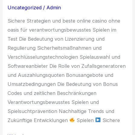
gaming
Uncategorized
/
Admin
practices
Sichere Strategien und beste online casino ohne
explained
oasis für verantwortungsbewusstes Spielen im
Test Die Bedeutung von Lizenzierung und
Regulierung Sicherheitsmaßnahmen und
Verschlüsselungstechnologien Spielauswahl und
Softwareanbieter Die Rolle von Zufallsgeneratoren
und Auszahlungsquoten Bonusangebote und
Umsatzbedingungen Die Bedeutung von Bonus
Codes und zeitlichen Beschränkungen
Verantwortungsbewusstes Spielen und
Spielsuchtprävention Nachhaltige Trends und
Zukünftige Entwicklungen
Spielen
Sichere