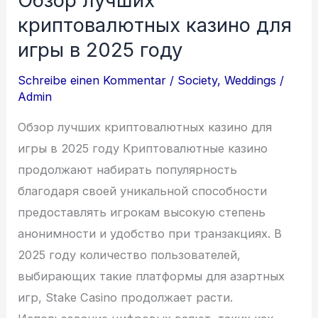
Обзор лучших
для
криптовалютных казино для
казино
игры в 2025 году
в
Schreibe einen Kommentar
/
Society, Weddings
/
2025
Admin
году
Обзор лучших криптовалютных казино для
игры в 2025 году Криптовалютные казино
продолжают набирать популярность
благодаря своей уникальной способности
предоставлять игрокам высокую степень
анонимности и удобство при транзакциях. В
2025 году количество пользователей,
выбирающих такие платформы для азартных
игр, Stake Casino продолжает расти.