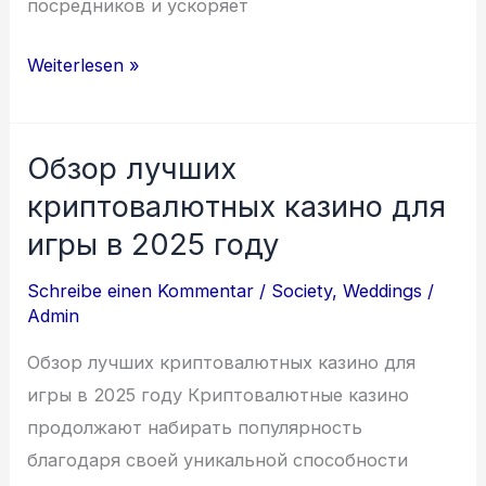
посредников и ускоряет
Обзор
Weiterlesen »
лучших
криптовалютных
Обзор лучших
казино
для
криптовалютных казино для
игры
игры в 2025 году
в
Schreibe einen Kommentar
/
Society, Weddings
/
2025
Admin
году
Обзор лучших криптовалютных казино для
игры в 2025 году Криптовалютные казино
продолжают набирать популярность
благодаря своей уникальной способности