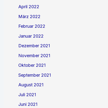
April 2022
März 2022
Februar 2022
Januar 2022
Dezember 2021
November 2021
Oktober 2021
September 2021
August 2021
Juli 2021
Juni 2021