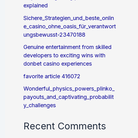
explained
Sichere_Strategien_und_beste_onlin
e_casino_ohne_oasis_für_verantwort
ungsbewusst-23470188
Genuine entertainment from skilled
developers to exciting wins with
donbet casino experiences
favorite article 416072
Wonderful_physics_powers_plinko_
payouts_and_captivating_probabilit
y_challenges
Recent Comments