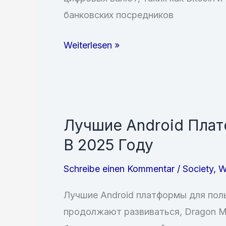
банковских посредников
Обзор
Weiterlesen »
лучших
криптовалютных
казино
для
Лучшие Android Пла
игры
В 2025 Году
в
2025
Schreibe einen Kommentar
/
Society, 
году
Лучшие Android платформы для поль
продолжают развиваться, Dragon M