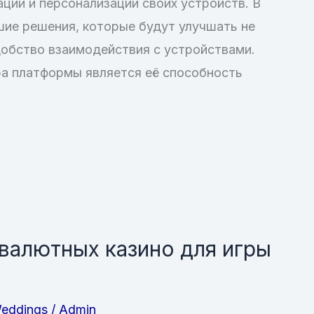
ции и персонализации своих устройств. В
шие решения, которые будут улучшать не
добство взаимодействия с устройствами.
а платформы является её способность
валютных казино для игры
Weddings
/
Admin