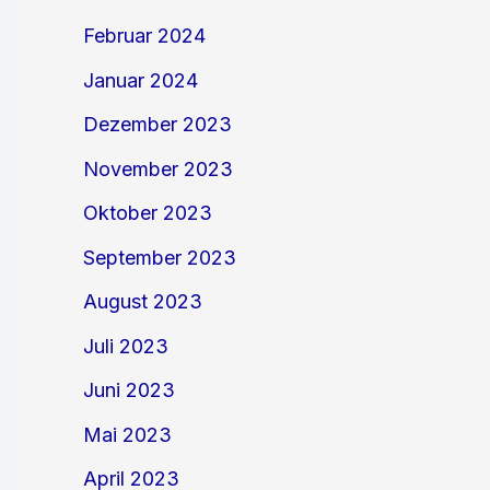
Februar 2024
Januar 2024
Dezember 2023
November 2023
Oktober 2023
September 2023
August 2023
Juli 2023
Juni 2023
Mai 2023
April 2023