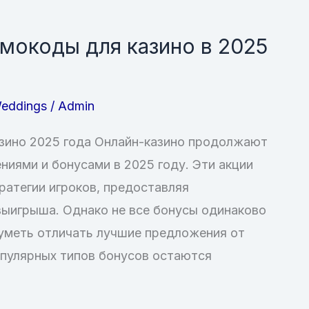
мокоды для казино в 2025
Weddings
/
Admin
зино 2025 года Онлайн-казино продолжают
иями и бонусами в 2025 году. Эти акции
ратегии игроков, предоставляя
ыигрыша. Однако не все бонусы одинаково
 уметь отличать лучшие предложения от
опулярных типов бонусов остаются