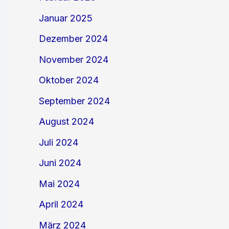
Januar 2025
Dezember 2024
November 2024
Oktober 2024
September 2024
August 2024
Juli 2024
Juni 2024
Mai 2024
April 2024
März 2024