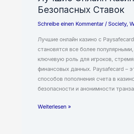
Безопасных Ставок
в
2025
Schreibe einen Kommentar
/
Society, 
году
Лучшие онлайн казино с Paysafecar
становятся все более популярными,
ключевую роль для игроков, стремя
финансовых данных. Paysafecard – 
способов пополнения счета в казин
безопасности и анонимности транза
Лучшие
Weiterlesen »
Онлайн
Казино