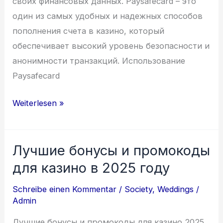
своих финансовых данных. Paysafecard – это
один из самых удобных и надежных способов
пополнения счета в казино, который
обеспечивает высокий уровень безопасности и
анонимности транзакций. Использование
Paysafecard
Лучшие
Weiterlesen »
Онлайн
Казино
Лучшие бонусы и промокоды
С
Paysafecard
для казино в 2025 году
Для
Schreibe einen Kommentar
/
Society, Weddings
/
Безопасных
Admin
Ставок
Лучшие бонусы и промокоды для казино 2025