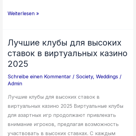
Лучшие
Weiterlesen »
Онлайн
Казино
Лучшие клубы для высоких
России
С
ставок в виртуальных казино
Крупными
2025
Выигрышами
Schreibe einen Kommentar
/
Society, Weddings
/
2025
Admin
Лучшие клубы для высоких ставок в
виртуальных казино 2025 Виртуальные клубы
для азартных игр продолжают привлекать
внимание игроков, предлагая возможность
участвовать в высоких ставках. С каждым