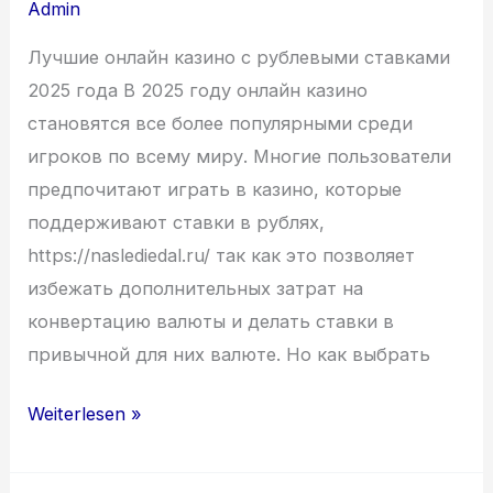
Admin
2025
Лучшие онлайн казино с рублевыми ставками
2025 года В 2025 году онлайн казино
становятся все более популярными среди
игроков по всему миру. Многие пользователи
предпочитают играть в казино, которые
поддерживают ставки в рублях,
https://naslediedal.ru/ так как это позволяет
избежать дополнительных затрат на
конвертацию валюты и делать ставки в
привычной для них валюте. Но как выбрать
Лучшие
Weiterlesen »
Онлайн
Казино