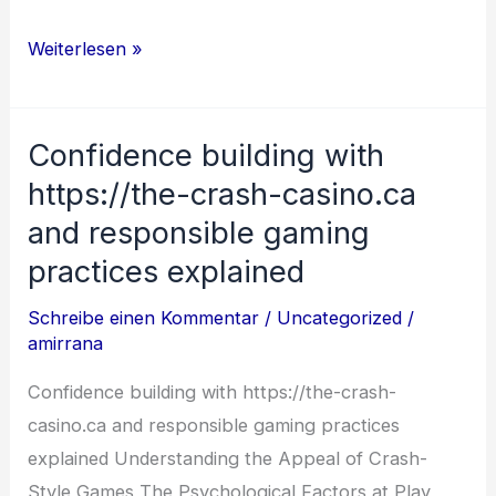
Лучшие
Weiterlesen »
Онлайн
Казино
Confidence building with
Для
Игры
https://the-crash-casino.ca
На
and responsible gaming
Рубли
practices explained
В
2025
Schreibe einen Kommentar
/
Uncategorized
/
amirrana
Году
Confidence building with https://the-crash-
casino.ca and responsible gaming practices
explained Understanding the Appeal of Crash-
Style Games The Psychological Factors at Play