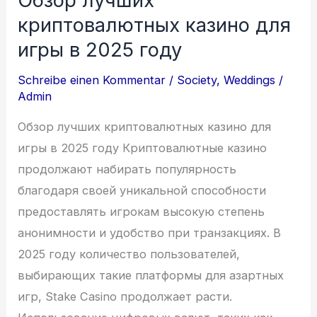
Обзор лучших
для
криптовалютных казино для
казино
игры в 2025 году
в
Schreibe einen Kommentar
/
Society, Weddings
/
2025
Admin
году
Обзор лучших криптовалютных казино для
игры в 2025 году Криптовалютные казино
продолжают набирать популярность
благодаря своей уникальной способности
предоставлять игрокам высокую степень
анонимности и удобство при транзакциях. В
2025 году количество пользователей,
выбирающих такие платформы для азартных
игр, Stake Casino продолжает расти.