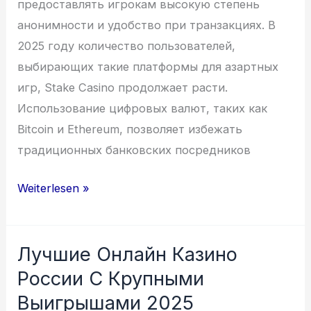
предоставлять игрокам высокую степень
анонимности и удобство при транзакциях. В
2025 году количество пользователей,
выбирающих такие платформы для азартных
игр, Stake Casino продолжает расти.
Использование цифровых валют, таких как
Bitcoin и Ethereum, позволяет избежать
традиционных банковских посредников
Обзор
Weiterlesen »
лучших
криптовалютных
Лучшие Онлайн Казино
казино
для
России С Крупными
игры
Выигрышами 2025