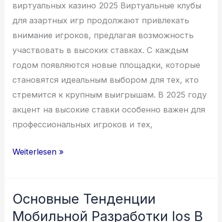
виртуальных казино 2025 Виртуальные клубы
для азартных игр продолжают привлекать
внимание игроков, предлагая возможность
участвовать в высоких ставках. С каждым
годом появляются новые площадки, которые
становятся идеальным выбором для тех, кто
стремится к крупным выигрышам. В 2025 году
акцент на высокие ставки особенно важен для
профессиональных игроков и тех,
Лучшие
Weiterlesen »
клубы
для
Основные Тенденции
высоких
ставок
Мобильной Разработки Ios В