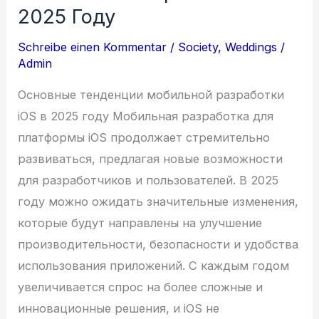
в
2025 Году
виртуальных
Schreibe einen Kommentar
/
Society, Weddings
/
казино
Admin
2025
Основные тенденции мобильной разработки
iOS в 2025 году Мобильная разработка для
платформы iOS продолжает стремительно
развиваться, предлагая новые возможности
для разработчиков и пользователей. В 2025
году можно ожидать значительные изменения,
которые будут направлены на улучшение
производительности, безопасности и удобства
использования приложений. С каждым годом
увеличивается спрос на более сложные и
инновационные решения, и iOS не