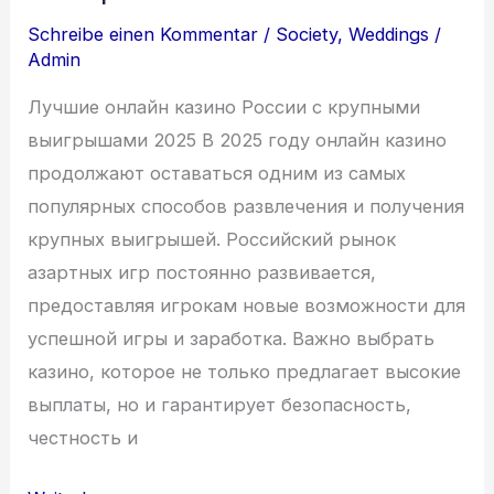
в
Schreibe einen Kommentar
/
Society, Weddings
/
2025
Admin
году
Лучшие онлайн казино России с крупными
выигрышами 2025 В 2025 году онлайн казино
продолжают оставаться одним из самых
популярных способов развлечения и получения
крупных выигрышей. Российский рынок
азартных игр постоянно развивается,
предоставляя игрокам новые возможности для
успешной игры и заработка. Важно выбрать
казино, которое не только предлагает высокие
выплаты, но и гарантирует безопасность,
честность и