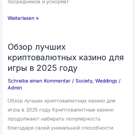
посредников и ускоряет
Обзор
Weiterlesen »
лучших
криптовалютных
Обзор лучших
казино
для
криптовалютных казино для
игры
игры в 2025 году
в
Schreibe einen Kommentar
/
Society, Weddings
/
2025
Admin
году
Обзор лучших криптовалютных казино для
игры в 2025 году Криптовалютные казино
продолжают набирать популярность
благодаря своей уникальной способности